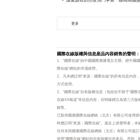
讓黨旗在防控疫情鬥爭第一線高高飄揚
更多
國際在線版權與信息産品內容銷售的聲明：
1、“國際在線”由中國國際廣播電台主辦。經中國
際在線”網站的市場經營。
2、凡本網註明“來源：國際在線”的所有信息內
方式使用。
3、“國際在線”自有版權信息（包括但不限于“國際在
在線XX報道”等信息內容，但明確標注為第三方
銷售。
已取得國廣國際在線網絡（北京）有限公司使用授
時應註明“來源：國際在線”。違反上述聲明者，本
任何未與國廣國際在線網絡（北京）有限公司簽訂
使用“國際在線”網站的自有版權信息産品。否則