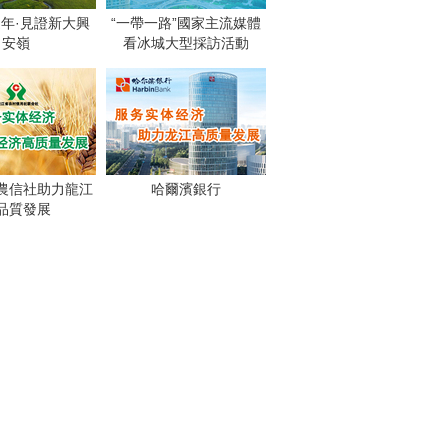
週年·見證新大興
“一帶一路”國家主流媒體
安嶺
看冰城大型採訪活動
農信社助力龍江
哈爾濱銀行
品質發展