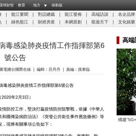
環球財智
教育
地方
移動版
條
｜
龍江要聞
｜
對話總裁
｜
龍江發佈
｜
高端訪談
｜
名企品牌
免
｜
綠色龍江
｜
財經房産
｜
本網原創
｜
龍遊天下
｜
文化娛樂
高端
病毒感染肺炎疫情工作指揮部第6
號公告
廣電總台國際在線
|
編輯：呂丹丹
|
責編：孫東臨
病毒感染肺炎疫情工作指揮部第6號公告
（2020年2月3日）
情防控工作，堅決打贏疫情防控阻擊戰，依據《中華人
共和國傳染病防治法》《突發公共衛生事件應急條例》等
構建“5
況，現將有關事項公告如下：