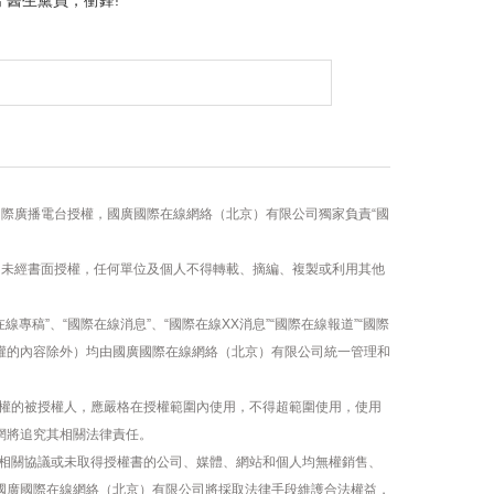
 醫生黨員，衝鋒!
國際廣播電台授權，國廣國際在線網絡（北京）有限公司獨家負責“國
容，未經書面授權，任何單位及個人不得轉載、摘編、複製或利用其他
線專稿”、“國際在線消息”、“國際在線XX消息”“國際在線報道”“國際
版權的內容除外）均由國廣國際在線網絡（北京）有限公司統一管理和
權的被授權人，應嚴格在授權範圍內使用，不得超範圍使用，使用
網將追究其相關法律責任。
相關協議或未取得授權書的公司、媒體、網站和個人均無權銷售、
，國廣國際在線網絡（北京）有限公司將採取法律手段維護合法權益，