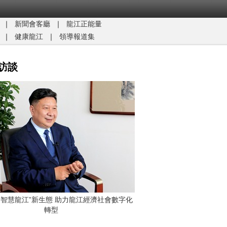
｜
新聞會客廳
｜
龍江正能量​
｜
健康龍江
｜
領導報道集
訪談
G+智慧龍江”新生態 助力龍江經濟社會數字化
轉型