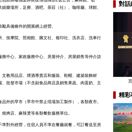
冠狀病毒感染肺炎疫情指揮部2號公告，麻將館、歌
對話
共娛樂場所，足療、酒吧、茶莊（社）、咖啡廳、球館、
勵具備條件的開展網上經營。
、按摩院、照相館、圖文社、複印社、洗衣店、洗車行
務中心、家政服務中心、房屋仲介、房屋銷售等仲介諮
文教用品店、煙酒專賣店和服裝、鞋帽、建築裝飾材
場、批發市場（不含副食品商店及銷售果蔬、肉蛋奶、主
精彩
品外的早市（早市中禁止現場加工製作），各類夜市。
燒烤店、麻辣燙等各類餐飲服務單位。
準對外經營，住宿人員不準在餐廳就餐，可訂餐送至房