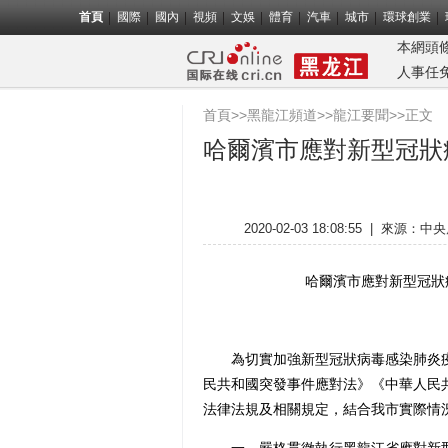
首頁
國際
國內
視頻
文娛
體育
汽車
城市
環球創業
本網頭
人事任
首頁
>>
黑龍江頻道
>>
龍江要聞
>>正文
哈爾濱市應對新型冠狀
2020-02-03 18:08:55
|
來源：中央
哈爾濱市應對新型冠狀
為切實加強新型冠狀病毒感染肺炎疫
民共和國突發事件應對法》《中華人民
法律法規及相關規定，結合我市實際情