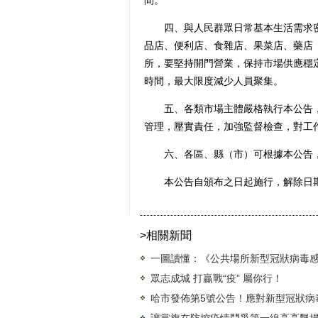
間。
四、與人民群眾日常基本生活需求密
品店、便利店、食雜店、果菜店、藥店
所，要堅持開門營業，保持市場供應穩
時間，最大限度減少人員聚集。
五、各類市場主體嚴格執行本公告，
管理，壓實責任，加強監督檢查，對工
六、各區、縣（市）可根據本公告，
本公告自頒布之日起施行，解除日
>相關新聞
一圖讀懂：《公共場所新型冠狀病毒
眾志成城 打贏戰“疫” 屬你行！
哈市發佈第5號公告！應對新型冠狀病