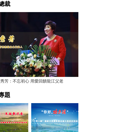
總裁
賈秀芳：不忘初心 用愛回饋龍江父老
專題