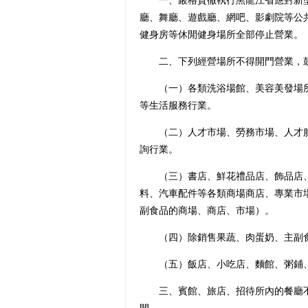
一、嚴格貫徹執行黑龍江省應對新型
廳、舞廳、遊戲廳、網吧、影劇院等公
健身房等休閒健身場所全部停止營業。
二、下列經營場所不得開門營業，鼓
（一）各類洗浴場館、美容美發場所
等生活服務行業。
（二）人才市場、勞務市場、人才服
詢行業。
（三）書店、鮮花禮品店、飾品店、
料、汽車配件等各類商場商店、專業市
副食品的商場、商店、市場）。
（四）除銷售果蔬、肉蛋奶、主副食
（五）飯店、小吃店、麵館、粥鋪、
三、賓館、旅店、招待所內的餐廳不