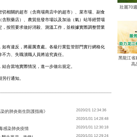
壯麗70
切相關的超市（含商場商店中的超市）、菜市場、副食
（含獸藥店）、農貿批發市場以及加油（氣）站等經營場
定，按照要求做好消殺、測溫工作，並根據實際調整營業
如有違反，將嚴厲查處。各級行業監管部門實行網格化
作不力、失職瀆職人員將追究責任。
黑龍江省
高
結合當地實際情況，進一步做出規定。
期另行通知。
2020/2/1 12:34:36
感染的肺炎衛生防護指南》
2020/1/31 14:28:48
2020/1/31 12:30:18
毒感染肺炎疫情
2020/1/31 12:29:24