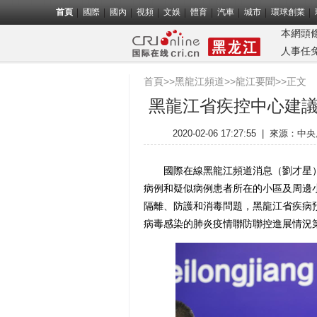
首頁
國際
國內
視頻
文娛
體育
汽車
城市
環球創業
本網頭
人事任
首頁
>>
黑龍江頻道
>>
龍江要聞
>>正文
黑龍江省疾控中心建
2020-02-06 17:27:55
|
來源：
中央
國際在線黑龍江頻道消息（劉才星）
病例和疑似病例患者所在的小區及周邊
隔離、防護和消毒問題，黑龍江省疾病
病毒感染的肺炎疫情聯防聯控進展情況