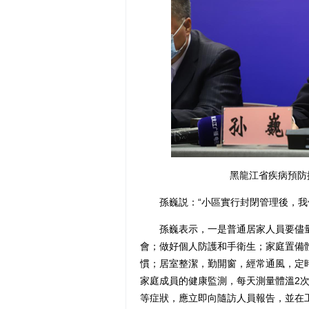
黑龍江省疾病預防
孫巍説：“小區實行封閉管理後，我們
孫巍表示，一是普通居家人員要儘量
會；做好個人防護和手衛生；家庭置備
慣；居室整潔，勤開窗，經常通風，定
家庭成員的健康監測，每天測量體溫2
等症狀，應立即向隨訪人員報告，並在