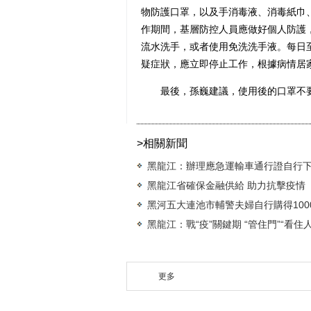
物防護口罩，以及手消毒液、消毒紙巾
作期間，基層防控人員應做好個人防護
流水洗手，或者使用免洗洗手液。每日
疑症狀，應立即停止工作，根據病情居
最後，孫巍建議，使用後的口罩不要
>相關新聞
黑龍江：辦理應急運輸車通行證自行下
黑龍江省確保金融供給 助力抗擊疫情
黑河五大連池市輔警夫婦自行購得10
黑龍江：戰“疫”關鍵期 “管住門”“看住人
更多