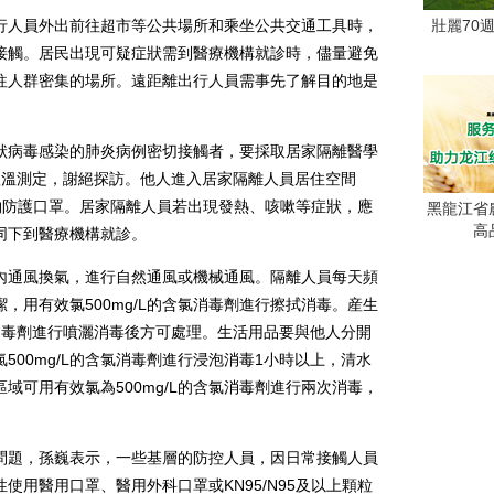
人員外出前往超市等公共場所和乘坐公共交通工具時，
壯麗70
接觸。居民出現可疑症狀需到醫療機構就診時，儘量避免
往人群密集的場所。遠距離出行人員需事先了解目的地是
病毒感染的肺炎病例密切接觸者，要採取居家隔離醫學
體溫測定，謝絕探訪。他人進入居家隔離人員居住空間
顆粒物防護口罩。居家隔離人員若出現發熱、咳嗽等症狀，應
黑龍江省
高
同下到醫療機構就診。
通風換氣，進行自然通風或機械通風。隔離人員每天頻
，用有效氯500mg/L的含氯消毒劑進行擦拭消毒。産生
含氯消毒劑進行噴灑消毒後方可處理。生活用品要與他人分開
500mg/L的含氯消毒劑進行浸泡消毒1小時以上，清水
域可用有效氯為500mg/L的含氯消毒劑進行兩次消毒，
題，孫巍表示，一些基層的防控人員，因日常接觸人員
使用醫用口罩、醫用外科口罩或KN95/N95及以上顆粒