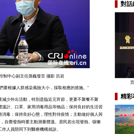
對話
控制中心副主任孫巍發言 攝影 呂岩
要根據人群感染風險大小，採取相應的措施。”
精彩
減少外出活動，特別是臨近元宵節，更要不聚餐不聚
體溫計、口罩、家用消毒用品等物品；保持良好的生活習
時消毒；保持良好心態，理性對待疫情；主動做好個人與
次，自覺發熱時要主動測量體溫。居民若出現發熱、咳嗽
工作人員陪同下到醫療機構就診。