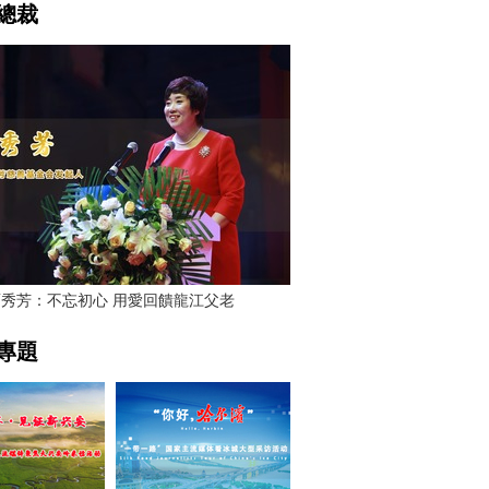
總裁
賈秀芳：不忘初心 用愛回饋龍江父老
專題