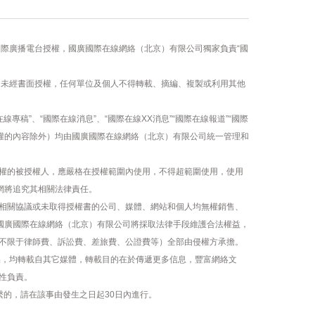
國際廣播電台授權，國廣國際在線網絡（北京）有限公司獨家負責“國
容，未經書面授權，任何單位及個人不得轉載、摘編、複製或利用其他
線專稿”、“國際在線消息”、“國際在線XX消息”“國際在線報道”“國際
版權的內容除外）均由國廣國際在線網絡（北京）有限公司統一管理和
權的被授權人，應嚴格在授權範圍內使用，不得超範圍使用，使用
網將追究其相關法律責任。
相關協議或未取得授權書的公司、媒體、網站和個人均無權銷售、
，國廣國際在線網絡（北京）有限公司將採取法律手段維護合法權益，
不限于律師費、訴訟費、差旅費、公證費等）全部由侵權方承擔。
作品，均轉載自其它媒體，轉載目的在於傳遞更多信息，豐富網絡文
性負責。
繫的，請在該事由發生之日起30日內進行。