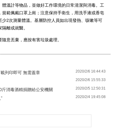
、體溫計等物品，並做好工作環境的日常清潔與消毒。工
，規範佩戴口罩上崗；注意保持手衛生，用洗手液或香皂
至少2次測量體溫。基層防控人員如出現發熱、咳嗽等可
家隔離或就醫。
隨意丟棄，應按有害垃圾處理。
2020/2/6 16:44:43
載列印即可 無需蓋章
2020/2/6 15:55:33
2020/2/5 12:50:31
00斤消毒酒精捐贈給公安機關
2020/2/4 19:45:08
”