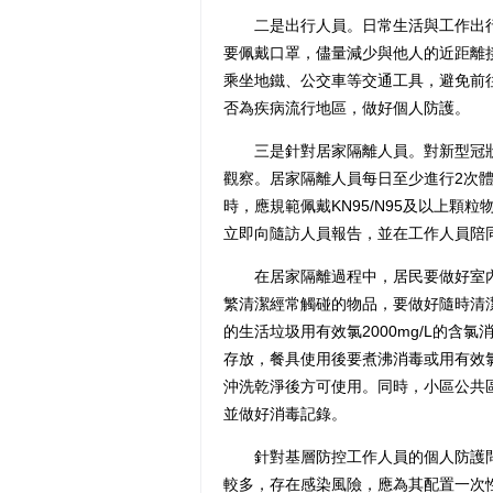
二是出行人員。日常生活與工作出行
要佩戴口罩，儘量減少與他人的近距離
乘坐地鐵、公交車等交通工具，避免前
否為疾病流行地區，做好個人防護。
三是針對居家隔離人員。對新型冠狀
觀察。居家隔離人員每日至少進行2次
時，應規範佩戴KN95/N95及以上
立即向隨訪人員報告，並在工作人員陪
在居家隔離過程中，居民要做好室內
繁清潔經常觸碰的物品，要做好隨時清潔
的生活垃圾用有效氯2000mg/L的
存放，餐具使用後要煮沸消毒或用有效氯
沖洗乾淨後方可使用。同時，小區公共區
並做好消毒記錄。
針對基層防控工作人員的個人防護問
較多，存在感染風險，應為其配置一次性