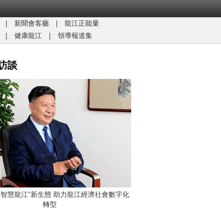
｜
新聞會客廳
｜
龍江正能量​
｜
健康龍江
｜
領導報道集
訪談
G+智慧龍江”新生態 助力龍江經濟社會數字化
轉型