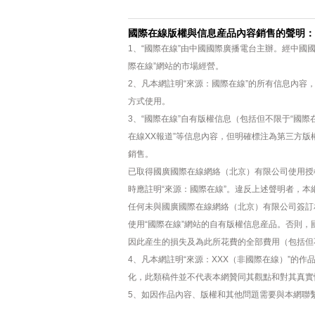
國際在線版權與信息産品內容銷售的聲明：
1、“國際在線”由中國國際廣播電台主辦。經中國
際在線”網站的市場經營。
2、凡本網註明“來源：國際在線”的所有信息內
方式使用。
3、“國際在線”自有版權信息（包括但不限于“國際在
在線XX報道”等信息內容，但明確標注為第三方
銷售。
已取得國廣國際在線網絡（北京）有限公司使用授
時應註明“來源：國際在線”。違反上述聲明者，本
任何未與國廣國際在線網絡（北京）有限公司簽訂
使用“國際在線”網站的自有版權信息産品。否則
因此産生的損失及為此所花費的全部費用（包括但
4、凡本網註明“來源：XXX（非國際在線）”的
化，此類稿件並不代表本網贊同其觀點和對其真實
5、如因作品內容、版權和其他問題需要與本網聯