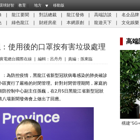
環球財智
教育
地方
移動版
條
｜
龍江要聞
｜
對話總裁
｜
龍江發佈
｜
高端訪談
｜
名企品牌
免
｜
綠色龍江
｜
財經房産
｜
本網原創
｜
龍遊天下
｜
文化娛樂
高端
議：使用後的口罩按有害垃圾處理
廣電總台國際在線
|
編輯：呂丹丹
|
責編：孫東臨
：為防控疫情，黑龍江省新型冠狀病毒感染的肺炎確診
小區實行了嚴格的封閉管理。針對封閉管理期間，家庭的
預防控制中心副主任孫巍，在2月5日黑龍江省新型冠狀
第八場新聞發佈會上做出了回應。
構建“5