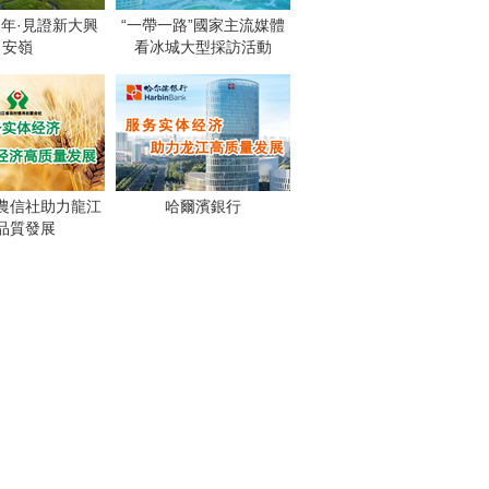
週年·見證新大興
“一帶一路”國家主流媒體
安嶺
看冰城大型採訪活動
農信社助力龍江
哈爾濱銀行
品質發展