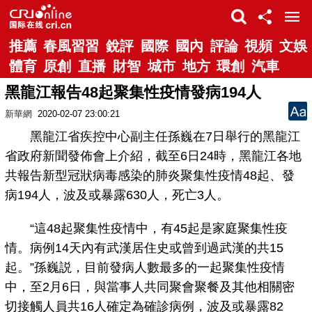
推薦
春風習習
銳評
國際
國內
評論
視頻
文娛
體育
原創
直播
財智
城市
地方
環創
汽車
黑龍江報告48起聚集性疫情發病194人
新華網
2020-02-07 23:00:21
黑龍江省疾控中心副主任孫巍在7日舉行的黑龍江
省政府新聞發佈會上介紹，截至6日24時，黑龍江各地
共報告新型冠狀病毒感染的肺炎聚集性疫情48起、發
病194人，波及或暴露630人，死亡3人。
“這48起聚集性疫情中，有45起是家庭聚集性疫
情。病例14天內有武漢居住史或曾到過武漢的共15
起。”孫巍説，目前發病人數最多的一起聚集性疫情
中，至2月6日，與當事人共同聚會聚餐及其他相關密
切接觸人員共16人確定為確診病例，波及或暴露82