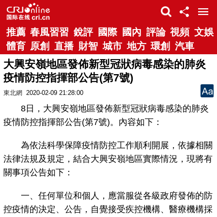
推薦
春風習習
銳評
國際
國內
評論
視頻
文娛
體育
原創
直播
財智
城市
地方
環創
汽車
大興安嶺地區發佈新型冠狀病毒感染的肺炎
疫情防控指揮部公告(第7號)
東北網
2020-02-09 21:28:00
8日，大興安嶺地區發佈新型冠狀病毒感染的肺炎
疫情防控指揮部公告(第7號)。內容如下：
為依法科學保障疫情防控工作順利開展，依據相關
法律法規及規定，結合大興安嶺地區實際情況，現將有
關事項公告如下：
一、任何單位和個人，應當服從各級政府發佈的防
控疫情的決定、公告，自覺接受疾控機構、醫療機構採