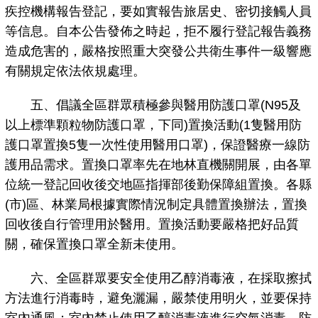
疾控機構報告登記，要如實報告旅居史、密切接觸人員
等信息。自本公告發佈之時起，拒不履行登記報告義務
造成危害的，嚴格按照重大突發公共衛生事件一級響應
有關規定依法依規處理。
五、倡議全區群眾積極參與醫用防護口罩(N95及
以上標準顆粒物防護口罩，下同)置換活動(1隻醫用防
護口罩置換5隻一次性使用醫用口罩)，保證醫療一線防
護用品需求。置換口罩率先在地林直機關開展，由各單
位統一登記回收後交地區指揮部後勤保障組置換。各縣
(市)區、林業局根據實際情況制定具體置換辦法，置換
回收後自行管理用於醫用。置換活動要嚴格把好品質
關，確保置換口罩全新未使用。
六、全區群眾要安全使用乙醇消毒液，在採取擦拭
方法進行消毒時，避免灑漏，嚴禁使用明火，並要保持