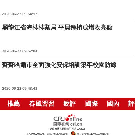
2020-06-22 09:54:12
黑龍江省海林林業局 平貝種植成增收亮點
2020-06-22 09:52:04
齊齊哈爾市全面強化安保培訓築牢校園防線
2020-06-22 09:48:42
推薦
春風習習
銳評
國際
國內
評
網絡傳播視聽節目許可證 0102006
京ICP證120531號
京ICP備05064898號
京公網安備 11040102700187號