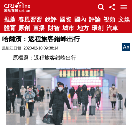
推薦
春風習習
銳評
國際
國內
評論
視頻
文娛
體育
原創
直播
財智
城市
地方
環創
汽車
哈爾濱：返程旅客錯峰出行
黑龍江日報
2020-02-10 09:38:14
原標題：返程旅客錯峰出行