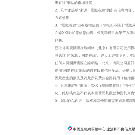
際在線”網站的市場經營。
2、凡本網註明“來源：國際在線”的所有信息內
方式使用。
3、“國際在線”自有版權信息（包括但不限于“國際在
在線XX報道”等信息內容，但明確標注為第三方
銷售。
已取得國廣國際在線網絡（北京）有限公司使用授
時應註明“來源：國際在線”。違反上述聲明者，本
任何未與國廣國際在線網絡（北京）有限公司簽訂
使用“國際在線”網站的自有版權信息産品。否則
因此産生的損失及為此所花費的全部費用（包括但
4、凡本網註明“來源：XXX（非國際在線）”的
化，此類稿件並不代表本網贊同其觀點和對其真實
5、如因作品內容、版權和其他問題需要與本網聯
中國互聯網舉報中心
違法和不良信息舉報電話