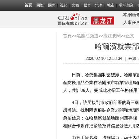
首頁
國際
國內
視頻
文娛
體育
汽車
城市
環球創業
本網頭
人事任
首頁
>>
黑龍江頻道
>>
龍江要聞
>>正文
哈爾濱就業部
2020-02-10 12:53:34
|
來源
日前，哈藥集團制藥總廠、哈爾濱吉
産防疫用品企業在哈爾濱市就業管理局的
人，共計86人。完成此次招工任務僅用
4日，該局接到市政府部署的為三家
想辦法。找到兩家服裝企業老闆和培訓
急招信息；在哈爾濱就業地圖開闢專欄
相關合作夥伴把緊急招聘信息發送到朋
由於手段多樣、措施得力，兩天內共有