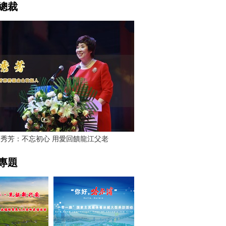
總裁
賈秀芳：不忘初心 用愛回饋龍江父老
專題