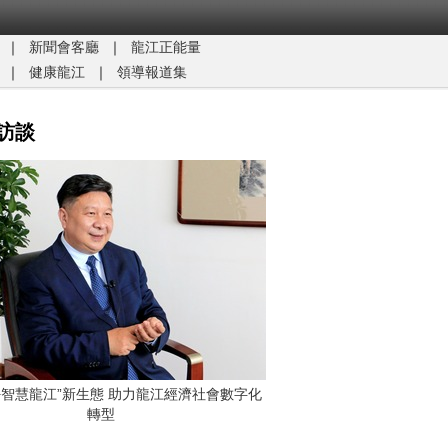
｜
新聞會客廳
｜
龍江正能量​
｜
健康龍江
｜
領導報道集
訪談
G+智慧龍江”新生態 助力龍江經濟社會數字化
轉型