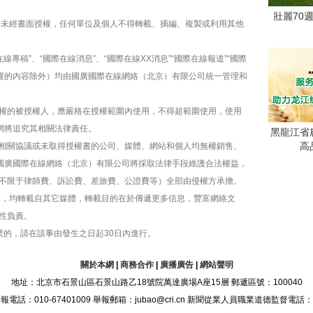
壯麗70
容，未經書面授權，任何單位及個人不得轉載、摘編、複製或利用其他
線專稿”、“國際在線消息”、“國際在線XX消息”“國際在線報道”“國際
版權的內容除外）均由國廣國際在線網絡（北京）有限公司統一管理和
權的被授權人，應嚴格在授權範圍內使用，不得超範圍使用，使用
網將追究其相關法律責任。
黑龍江省
高
相關協議或未取得授權書的公司、媒體、網站和個人均無權銷售、
，國廣國際在線網絡（北京）有限公司將採取法律手段維護合法權益，
不限于律師費、訴訟費、差旅費、公證費等）全部由侵權方承擔。
作品，均轉載自其它媒體，轉載目的在於傳遞更多信息，豐富網絡文
性負責。
繫的，請在該事由發生之日起30日內進行。
關於本網
|
商務合作
|
廣播廣告
|
網站聲明
地址：北京市石景山區石景山路乙18號院萬達廣場A座15層 郵遞區號：100040
：010-67401009 舉報郵箱：jubao@cri.cn 新聞從業人員職業道德監督電話：010-6