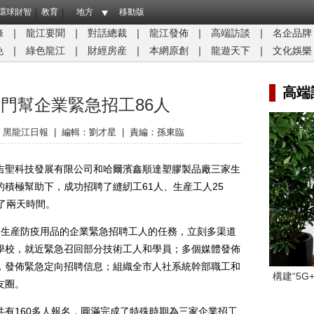
環球財智
教育
地方
移動版
條
｜
龍江要聞
｜
對話總裁
｜
龍江發佈
｜
高端訪談
｜
名企品牌
免
｜
綠色龍江
｜
財經房産
｜
本網原創
｜
龍遊天下
｜
文化娛樂
高端
門幫企業緊急招工86人
：
黑龍江日報
|
編輯：劉才星
|
責編：孫東臨
聖科技發展有限公司和哈爾濱鑫順達塑膠製品廠三家生
積極幫助下，成功招聘了縫紉工61人、生産工人25
了兩天時間。
生産防疫用品的企業緊急招聘工人的任務，立刻多渠道
學校，就近緊急召回部分技術工人和學員；多個媒體發佈
，發佈緊急定向招聘信息；組織全市人社系統幹部職工和
構建“5
友圈。
160多人報名，圓滿完成了特殊時期為三家企業招工