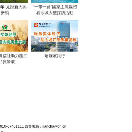
週年·見證新大興
“一帶一路”國家主流媒體
安嶺
看冰城大型採訪活動
農信社助力龍江
哈爾濱銀行
品質發展
7401111 監督郵箱：jiancha@cri.cn