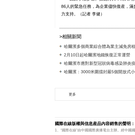
86人的緊急任務，為企業儘快復産，
力支持。（記者 李健）
>相關新聞
哈爾濱多個商業綜合體為業主減免房
2月10日起哈爾濱地鐵恢復正常運營
哈爾濱市應對新型冠狀病毒感染肺炎疫
哈爾濱：3000米圍擋封嚴5個開放式
更多
國際在線版權與信息産品內容銷售的聲明：
1、“國際在線”由中國國際廣播電台主辦。經中國