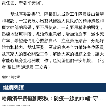
責任去、帶著平安回”。
雙城區委副書記、區長劉志成對工作隊員提出希望
和囑託，一定要展示出雙城醫護人員良好的精神風貌和
廣大幹部的風采，要不辱使命。一定要用精湛的醫術，
熟練地醫療手段，救治危重患者，增加治愈率，減少死
亡率。希望他們用心照顧自己，注意勞逸結合，分配好
體力和精力。雙城區委、區政府也將全力做好各位隊員
及其家人的關心關愛工作，解除大家的後顧之憂，讓大
家能心無旁騖地開展工作，也期望他們平安凱旋。（記
者 喬仁慧 通訊員 王立春）
編輯：劉才星
繼續閱讀
哈爾濱平房區劉曉秋：防疫一線的巾幗“守門員”