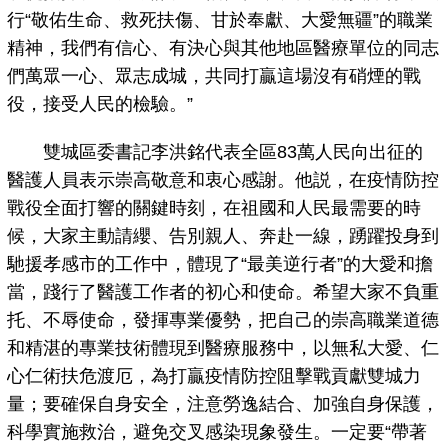
行“敬佑生命、救死扶傷、甘於奉獻、大愛無疆”的職業
精神，我們有信心、有決心與其他地區醫療單位的同志
們萬眾一心、眾志成城，共同打贏這場沒有硝煙的戰
役，接受人民的檢驗。”
雙城區委書記李洪銘代表全區83萬人民向出征的
醫護人員表示崇高敬意和衷心感謝。他説，在疫情防控
戰役全面打響的關鍵時刻，在祖國和人民最需要的時
候，大家主動請纓、告別親人、奔赴一線，踴躍投身到
馳援孝感市的工作中，體現了“最美逆行者”的大愛和擔
當，踐行了醫護工作者的初心和使命。希望大家不負重
托、不辱使命，發揮專業優勢，把自己的崇高職業道德
和精湛的專業技術體現到醫療服務中，以無私大愛、仁
心仁術扶危渡厄，為打贏疫情防控阻擊戰貢獻雙城力
量；要確保自身安全，注意勞逸結合、加強自身保護，
科學實施救治，避免交叉感染現象發生。一定要“帶著