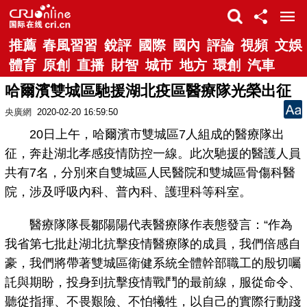
推薦
春風習習
銳評
國際
國內
評論
視頻
文娛
體育
原創
直播
財智
城市
地方
環創
汽車
哈爾濱雙城區馳援湖北疫區醫療隊光榮出征
央廣網
2020-02-20 16:59:50
20日上午，哈爾濱市雙城區7人組成的醫療隊出
征，奔赴湖北孝感疫情防控一線。此次馳援的醫護人員
共有7名，分別來自雙城區人民醫院和雙城區骨傷科醫
院，涉及呼吸內科、普內科、護理科等科室。
醫療隊隊長鄒陽陽代表醫療隊作表態發言：“作為
我省第七批赴湖北抗擊疫情醫療隊的成員，我們倍感自
豪，我們將帶著雙城區衛健系統全體幹部職工的殷切囑
託與期盼，投身到抗擊疫情戰鬥的最前線，服從命令、
聽從指揮、不畏艱險、不怕犧牲，以自己的實際行動踐