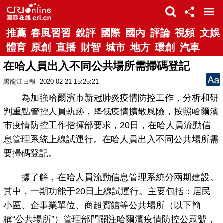
推薦
春風習習
銳評
國際
國內
評論
視頻
文娛
體育
原創
直播
財智
城市
地方
環創
汽車
在哈人員出入不同公共場所需掃碼登記
黑龍江日報
2020-02-21 15:25:21
為加強哈爾濱市新冠肺炎疫情防控工作，分析和研
判重點管控人員軌跡，降低疫情擴散風險，按照哈爾濱
市疫情防控工作指揮部要求，20日，在哈人員流動信
息管理系統上線試運行。在哈人員出入不同公共場所需
要掃碼登記。
據了解，在哈人員流動信息管理系統分兩期建設。
其中，一期功能于20日上線試運行。主要包括：居民
小區、企事業單位、商超賓館等公共場所（以下簡
稱“公共場所”）管理部門關注哈爾濱疫情防控公眾號，