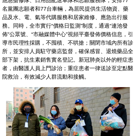
應急搶修隊、日用品配送車隊和志願服務隊，安排77
名黨團志願者和77台車輛，為居民提供生活物資、藥
品及水、電、氣等代購服務和居家維修、應急出行服
務。同時，全市實行“價格日監測”制度，通過“連池發
佈”公眾號、“市融媒體中心”視頻平臺發佈價格信息，引
導市民理性採購，不囤積、不哄搶；關閉市域內所有診
所，並安排人員駐守藥店監督，確保感冒、退燒藥品全
部下架，抗生素銷售實名登記。新冠肺炎以外的輕症患
者，由醫護人員上門診治；重症患者一律送診至定點醫
院救治，有效減少人群流動和接觸。