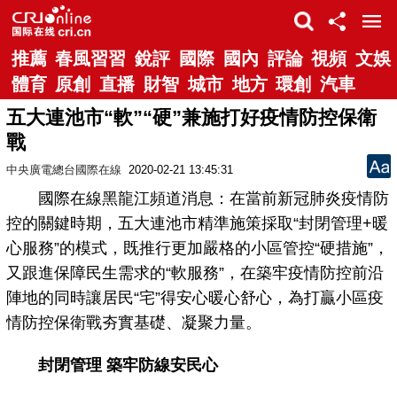
推薦
春風習習
銳評
國際
國內
評論
視頻
文娛
體育
原創
直播
財智
城市
地方
環創
汽車
五大連池市“軟”“硬”兼施打好疫情防控保衛
戰
中央廣電總台國際在線
2020-02-21 13:45:31
國際在線黑龍江頻道消息：在當前新冠肺炎疫情防
控的關鍵時期，五大連池市精準施策採取“封閉管理+暖
心服務”的模式，既推行更加嚴格的小區管控“硬措施”，
又跟進保障民生需求的“軟服務”，在築牢疫情防控前沿
陣地的同時讓居民“宅”得安心暖心舒心，為打贏小區疫
情防控保衛戰夯實基礎、凝聚力量。
封閉管理 築牢防線安民心