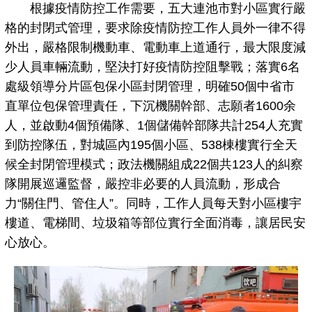
根據疫情防控工作需要，五大連池市對小區實行嚴
格的封閉式管理，要求除疫情防控工作人員外一律不得
外出，嚴格限制機動車、電動車上道通行，最大限度減
少人員車輛流動，堅決打好疫情防控阻擊戰；落實6名
處級領導分片區包保小區封閉管理，明確50個中省市
直單位包保管理責任，下沉機關幹部、志願者1600余
人，並啟動4個預備隊、1個儲備幹部隊共計254人充實
到防控隊伍，對城區內195個小區、538棟樓實行全天
候全封閉管理模式；政法機關組成22個共123人的糾察
隊開展巡邏監督，嚴控非必要的人員流動，形成合
力“關住門、管住人”。同時，工作人員每天對小區樓宇
樓道、電梯間、垃圾箱等部位實行全面消毒，讓居民安
心放心。