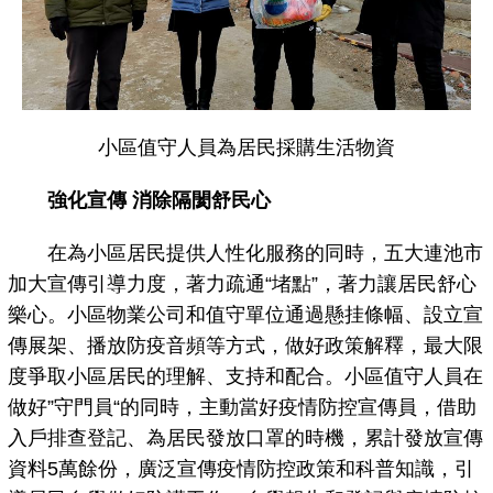
小區值守人員為居民採購生活物資
強化宣傳 消除隔閡舒民心
在為小區居民提供人性化服務的同時，五大連池市
加大宣傳引導力度，著力疏通“堵點”，著力讓居民舒心
樂心。小區物業公司和值守單位通過懸挂條幅、設立宣
傳展架、播放防疫音頻等方式，做好政策解釋，最大限
度爭取小區居民的理解、支持和配合。小區值守人員在
做好”守門員“的同時，主動當好疫情防控宣傳員，借助
入戶排查登記、為居民發放口罩的時機，累計發放宣傳
資料5萬餘份，廣泛宣傳疫情防控政策和科普知識，引