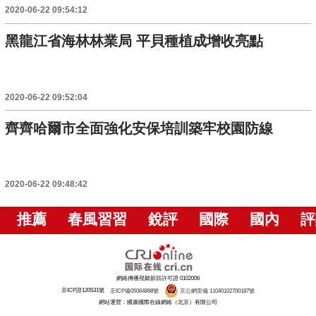
2020-06-22 09:54:12
黑龍江省海林林業局 平貝種植成增收亮點
2020-06-22 09:52:04
齊齊哈爾市全面強化安保培訓築牢校園防線
2020-06-22 09:48:42
推薦
春風習習
銳評
國際
國內
評
網絡傳播視聽節目許可證 0102006
京ICP證120531號
京ICP備05064898號
京公網安備 11040102700187號
網站運營：國廣國際在線網絡（北京）有限公司