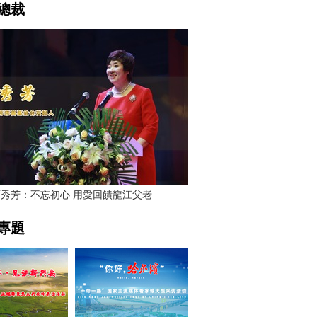
總裁
賈秀芳：不忘初心 用愛回饋龍江父老
專題