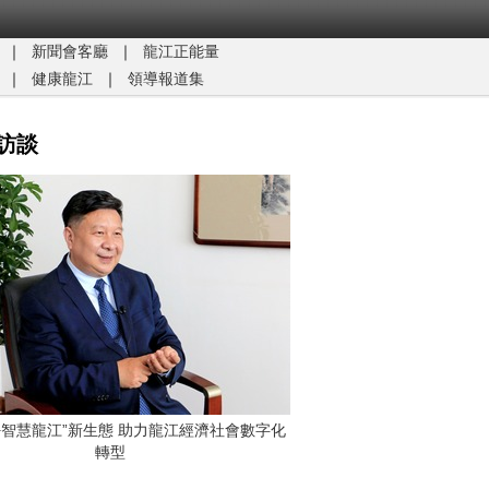
｜
新聞會客廳
｜
龍江正能量​
｜
健康龍江
｜
領導報道集
訪談
G+智慧龍江”新生態 助力龍江經濟社會數字化
轉型