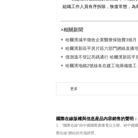
組織工作人員有序拆除，恢復常態，為商
>相關新聞
哈爾濱減半徵收企業醫療保險費3個月
哈爾濱新區平房片區六部門網絡直播培
僅測溫不登記亮碼通行 哈爾濱新區平房
哈爾濱地鐵2號線各在建工地籌備復工
更多
國際在線版權與信息産品內容銷售的聲明：
1、“國際在線”由中國國際廣播電台主辦。經中國
際在線”網站的市場經營。