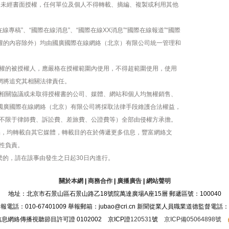
容，未經書面授權，任何單位及個人不得轉載、摘編、複製或利用其他
線專稿”、“國際在線消息”、“國際在線XX消息”“國際在線報道”“國際
版權的內容除外）均由國廣國際在線網絡（北京）有限公司統一管理和
權的被授權人，應嚴格在授權範圍內使用，不得超範圍使用，使用
網將追究其相關法律責任。
相關協議或未取得授權書的公司、媒體、網站和個人均無權銷售、
，國廣國際在線網絡（北京）有限公司將採取法律手段維護合法權益，
不限于律師費、訴訟費、差旅費、公證費等）全部由侵權方承擔。
作品，均轉載自其它媒體，轉載目的在於傳遞更多信息，豐富網絡文
性負責。
繫的，請在該事由發生之日起30日內進行。
關於本網
|
商務合作
|
廣播廣告
|
網站聲明
地址：北京市石景山區石景山路乙18號院萬達廣場A座15層 郵遞區號：100040
：010-67401009 舉報郵箱：jubao@cri.cn 新聞從業人員職業道德監督電話：010-6
息網絡傳播視聽節目許可證 0102002 京ICP證
120531
號
京ICP備05064898號