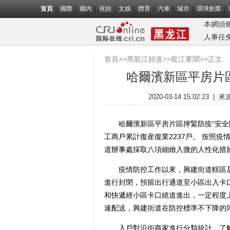
首頁
國際
國內
視頻
文娛
體育
汽車
城市
環球創業
本網頭
人事任
首頁
>>
黑龍江頻道
>>
龍江要聞
>>正文
哈爾濱新區平房片
2020-03-14 15:02:23
|
來
哈爾濱新區平房片區擰緊防疫“安全閥”
工商戶累計復産復業2237戶。 按照疫
道辦事處採取八項細緻入微的人性化措
疫情防控工作以來，興建街道轄區居
進行封閉，預留出行通道至小區出入卡
和快遞經小區卡口繞道進出，一定程度
速配送，興建街道在防控標準不下降的
入戶對沿街商家進行分類統計，了解