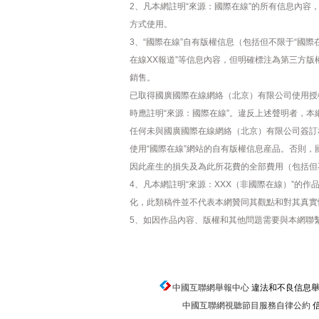
2、凡本網註明“來源：國際在線”的所有信息內
方式使用。
3、“國際在線”自有版權信息（包括但不限于“國際在
在線XX報道”等信息內容，但明確標注為第三方
銷售。
已取得國廣國際在線網絡（北京）有限公司使用授
時應註明“來源：國際在線”。違反上述聲明者，本
任何未與國廣國際在線網絡（北京）有限公司簽訂
使用“國際在線”網站的自有版權信息産品。否則
因此産生的損失及為此所花費的全部費用（包括但
4、凡本網註明“來源：XXX（非國際在線）”的
化，此類稿件並不代表本網贊同其觀點和對其真實
5、如因作品內容、版權和其他問題需要與本網聯
中國互聯網舉報中心
違法和不良信息舉報電話
中國互聯網視聽節目服務自律公約
信