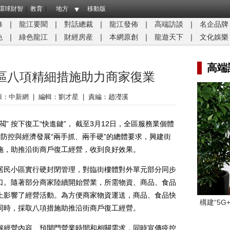
環球財智
教育
地方
移動版
條
｜
龍江要聞
｜
對話總裁
｜
龍江發佈
｜
高端訪談
｜
名企品牌
免
｜
綠色龍江
｜
財經房産
｜
本網原創
｜
龍遊天下
｜
文化娛樂
高端
區八項精細措施助力商家復業
源：
中新網
|
編輯：劉才星
|
責編：趙瀅溪
 按下復工“快進鍵”， 截至3月12日，全區服務業個體
情防控與經濟發展“兩手抓、兩手硬”的總體要求，興建街
施，助推沿街商戶復工經營，收到良好效果。
民小區實行硬封閉管理，對臨街樓體對外單元部分同步
口。隨著部分商家陸續開始營業，所需物資、商品、食品
上影響了經營活動。為方便商家物資運送，商品、食品快
構建“5
同時，採取八項措施助推沿街商戶復工經營。
經營內容、預開門營業時間和相關需求，同時宣傳疫控