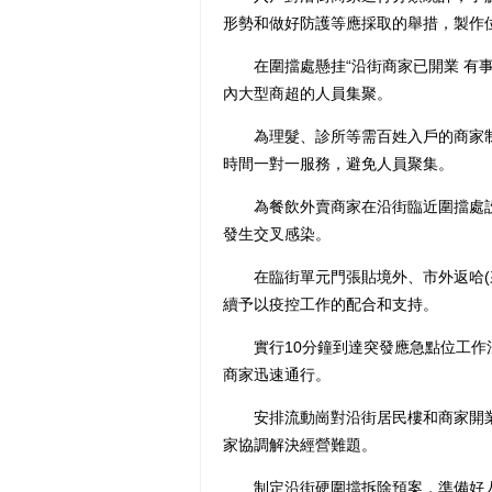
形勢和做好防護等應採取的舉措，製作
在圍擋處懸挂“沿街商家已開業 有事
內大型商超的人員集聚。
為理髮、診所等需百姓入戶的商家制發
時間一對一服務，避免人員聚集。
為餐飲外賣商家在沿街臨近圍擋處設置
發生交叉感染。
在臨街單元門張貼境外、市外返哈(來哈
續予以疫控工作的配合和支持。
實行10分鐘到達突發應急點位工作法
商家迅速通行。
安排流動崗對沿街居民樓和商家開業經
家協調解決經營難題。
制定沿街硬圍擋拆除預案，準備好人