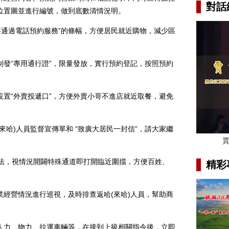
對話
位置圖並進行編號，做到底數清情況明。
通過電話預約服務”的條幅，方便居民就近購物，減少區
“專用通行證”，限量發放，實行預約登記，按照預約
“外賣投遞口”，方便外賣小哥不進店就近取餐，避免
)人員監督宣傳單和 “致廣大居民一封信”，請大家繼
，視情況開闢特殊通道即打開臨近圍擋，方便百姓、
精彩
營情況進行巡視，及時排查返哈(來哈)人員，幫助商
力、物力、拉運車輛等，在接到上級相關指令後，立即