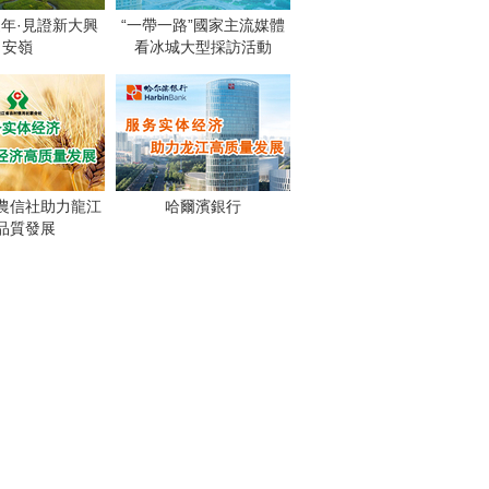
週年·見證新大興
“一帶一路”國家主流媒體
安嶺
看冰城大型採訪活動
農信社助力龍江
哈爾濱銀行
品質發展