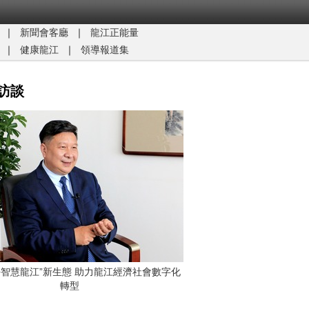
｜
新聞會客廳
｜
龍江正能量​
｜
健康龍江
｜
領導報道集
訪談
G+智慧龍江”新生態 助力龍江經濟社會數字化
轉型