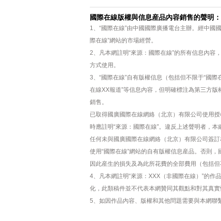
國際在線版權與信息産品內容銷售的聲明：
1、“國際在線”由中國國際廣播電台主辦。經中國
際在線”網站的市場經營。
2、凡本網註明“來源：國際在線”的所有信息內
方式使用。
3、“國際在線”自有版權信息（包括但不限于“國際在
在線XX報道”等信息內容，但明確標注為第三方
銷售。
已取得國廣國際在線網絡（北京）有限公司使用授
時應註明“來源：國際在線”。違反上述聲明者，本
任何未與國廣國際在線網絡（北京）有限公司簽訂
使用“國際在線”網站的自有版權信息産品。否則
因此産生的損失及為此所花費的全部費用（包括但
4、凡本網註明“來源：XXX（非國際在線）”的
化，此類稿件並不代表本網贊同其觀點和對其真實
5、如因作品內容、版權和其他問題需要與本網聯