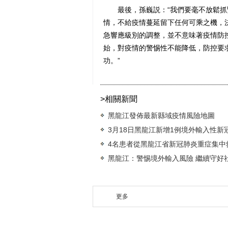
最後，孫巍説：“我們要毫不放鬆抓
情，不給疫情蔓延留下任何可乘之機，
急響應級別的調整，並不意味著疫情防
始，對疫情的警惕性不能降低，防控要
功。”
>相關新聞
黑龍江發佈最新縣域疫情風險地圖
3月18日黑龍江新增1例境外輸入性新
4名患者從黑龍江省新冠肺炎重症集中救
黑龍江：警惕境外輸入風險 繼續守好
更多