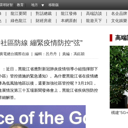
環球財智
教育
地方
移動版
條
｜
龍江要聞
｜
對話總裁
｜
龍江發佈
｜
高端訪談
｜
名企品牌
免
｜
綠色龍江
｜
財經房産
｜
本網原創
｜
龍遊天下
｜
文化娛樂
高端
社區防線 繃緊疫情防控“弦”
廣電總台國際在線
|
編輯：呂丹丹
|
責編：馮鈺穎
：近日，黑龍江省應對新冠肺炎疫情領導小組指揮部下
小區）管控措施的緊急通知》。為什麼黑龍江省在疫情總
為低風險地區以後，還要加強社區管控呢？3月19日，
進展情況第三十五場新聞發佈會上，黑龍江省疾病預防控
詳細解答。
構建“5