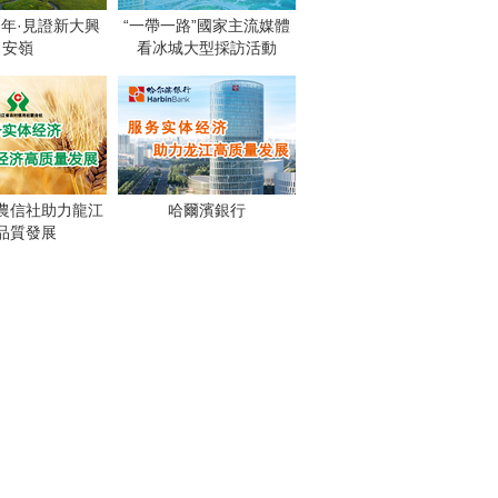
週年·見證新大興
“一帶一路”國家主流媒體
安嶺
看冰城大型採訪活動
農信社助力龍江
哈爾濱銀行
品質發展