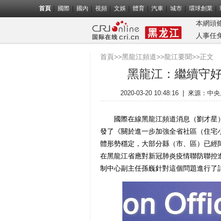
首頁
國際
國內
視頻
文娛
體育
汽車
城市
環球創業
本網頭
人事任
首頁
>>
黑龍江頻道
>>
龍江要聞
>>正文
黑龍江：繼續守好
2020-03-20 10:48:16
|
來源：
中央
國際在線黑龍江頻道消息（劉才星）
發了《關於進一步加強全省社區（住宅
體形勢穩定，大部分縣（市、區）已經降
在黑龍江省應對新冠肺炎疫情聯防聯控
制中心副主任孫巍針對這個問題進行了