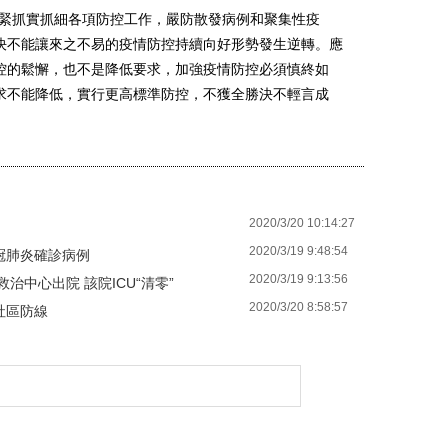
緊抓實抓細各項防控工作，嚴防散發病例和聚集性疫
決不能讓來之不易的疫情防控持續向好形勢發生逆轉。應
控的鬆懈，也不是降低要求，加強疫情防控必須慎終如
求不能降低，實行更高標準防控，不獲全勝決不輕言成
2020/3/20 10:14:27
2020/3/19 9:48:54
冠肺炎確診病例
2020/3/19 9:13:56
治中心出院 該院ICU“清零”
2020/3/20 8:58:57
社區防線