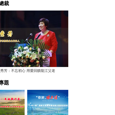
總裁
賈秀芳：不忘初心 用愛回饋龍江父老
專題