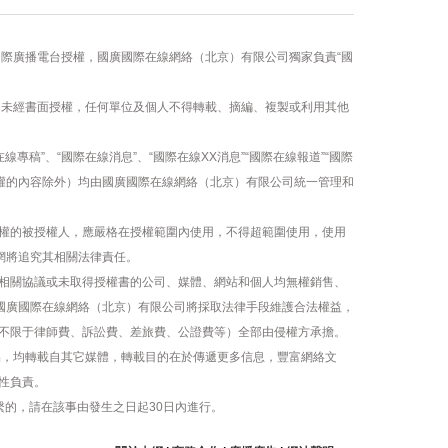
國際廣播電台授權，國廣國際在線網絡（北京）有限公司獨家負責“國
容，未經書面授權，任何單位及個人不得轉載、摘編、複製或利用其他
線專稿”、“國際在線消息”、“國際在線XX消息”“國際在線報道”“國際
版權的內容除外）均由國廣國際在線網絡（北京）有限公司統一管理和
權的被授權人，應嚴格在授權範圍內使用，不得超範圍使用，使用
網將追究其相關法律責任。
相關協議或未取得授權書的公司、媒體、網站和個人均無權銷售、
，國廣國際在線網絡（北京）有限公司將採取法律手段維護合法權益，
不限于律師費、訴訟費、差旅費、公證費等）全部由侵權方承擔。
作品，均轉載自其它媒體，轉載目的在於傳遞更多信息，豐富網絡文
性負責。
繫的，請在該事由發生之日起30日內進行。