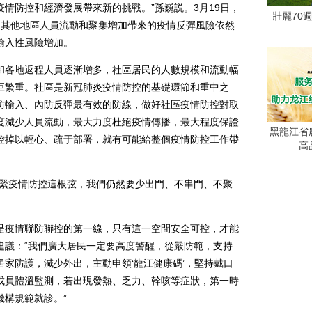
情防控和經濟發展帶來新的挑戰。”孫巍説。3月19日，
壯麗70
明其他地區人員流動和聚集增加帶來的疫情反彈風險依然
輸入性風險增加。
各地返程人員逐漸增多，社區居民的人數規模和流動幅
巨繁重。社區是新冠肺炎疫情防控的基礎環節和重中之
防輸入、內防反彈最有效的防線，做好社區疫情防控對取
度減少人員流動，最大力度杜絕疫情傳播，最大程度保證
黑龍江省
控掉以輕心、疏于部署，就有可能給整個疫情防控工作帶
高
緊疫情防控這根弦，我們仍然要少出門、不串門、不聚
疫情聯防聯控的第一線，只有這一空間安全可控，才能
建議：“我們廣大居民一定要高度警醒，從嚴防範，支持
家防護，減少外出，主動申領‘龍江健康碼’，堅持戴口
成員體溫監測，若出現發熱、乏力、幹咳等症狀，第一時
機構規範就診。”