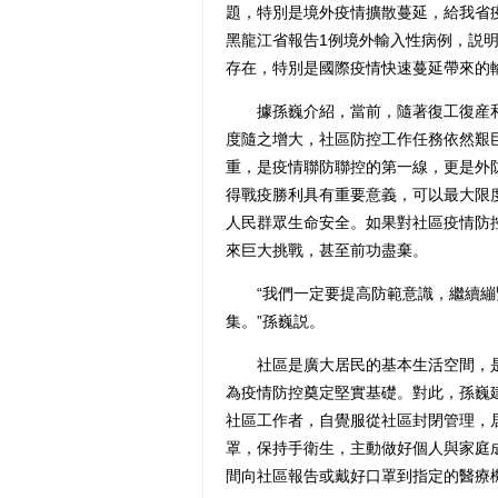
題，特別是境外疫情擴散蔓延，給我省疫
黑龍江省報告1例境外輸入性病例，説
存在，特別是國際疫情快速蔓延帶來的
據孫巍介紹，當前，隨著復工復産和
度隨之增大，社區防控工作任務依然艱
重，是疫情聯防聯控的第一線，更是外
得戰疫勝利具有重要意義，可以最大限
人民群眾生命安全。如果對社區疫情防
來巨大挑戰，甚至前功盡棄。
“我們一定要提高防範意識，繼續繃
集。”孫巍説。
社區是廣大居民的基本生活空間，是
為疫情防控奠定堅實基礎。對此，孫巍
社區工作者，自覺服從社區封閉管理，居
罩，保持手衛生，主動做好個人與家庭
間向社區報告或戴好口罩到指定的醫療