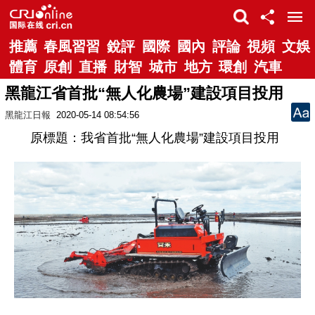
推薦
春風習習
銳評
國際
國內
評論
視頻
文娛
體育
原創
直播
財智
城市
地方
環創
汽車
黑龍江省首批“無人化農場”建設項目投用
黑龍江日報
2020-05-14 08:54:56
原標題：我省首批“無人化農場”建設項目投用