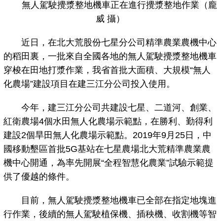
無人駕駛攪漿整地機車正在進行攪漿整地作業（龐
威 攝）
近日，在北大荒股份七星分公司精準農業農機中心
的稻田裏，一批來自全國各地的無人駕駛攪漿整地機車
穿梭在田地打漿作業，我省首批大面積、大規模“無人
化農場”建設項目在建三江分公司投入使用。
今年，建三江分公司共建設七星、二道河、創業、
紅衛農場4個水田無人化農場示範點，在勝利、勤得利
建設2個旱田無人化農場示範點。2019年9月25日，中
國移動墾區首批5G基站在七星農場北大荒精準農業農
機中心開通，為率先開展“全程智慧化農業”試驗示範提
供了優越的條件。
目前，無人駕駛攪漿整地機車已全部在指定地塊進
行作業，後續的無人駕駛植保機、插秧機、收割機等智