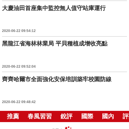
大慶油田首座集中監控無人值守站庫運行
2020-06-22 09:54:12
黑龍江省海林林業局 平貝種植成增收亮點
2020-06-22 09:52:04
齊齊哈爾市全面強化安保培訓築牢校園防線
2020-06-22 09:48:42
推薦
春風習習
銳評
國際
國內
評