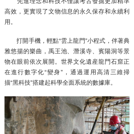
先進理念和科技不僅讓考古發掘更加精準
高效，更實現了文物信息的永久保存和永續利
用。
打開手機，輕點“雲上龍門”小程式，伴著典
雅悠揚的樂曲，禹王池、潛溪寺、賓陽洞等景
物在眼前依次展開。世界文化遺産龍門石窟正
在進行數字化“變身”，通過運用高清三維掃
描“黑科技”搭建起科學全面系統的數據庫。