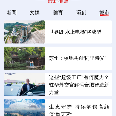
最新推薦
新聞
文娛
體育
環創
城市
世界级“水上电梯”将成型
苏州：校地共创“同里诗光”
这些“超级工厂”有何魔力？
驻华外交官解码合肥智造新
力量
生态守护 持续解锁高颜
值“重庆蓝”