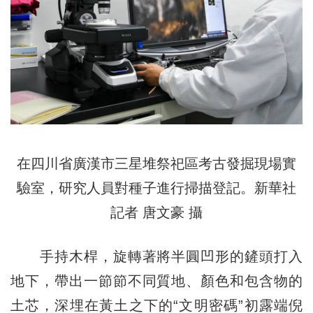
在四川省廣漢市三星堆祭祀區考古發掘現場實
驗室，研究人員對種子進行掃描登記。新華社
記者 唐文豪 攝
手持木桿，旋轉著將半圓凹形的鏟頭打入
地下，帶出一節節不同質地、顏色和包含物的
土芯，深埋在黃土之下的“文明密碼”初露端倪