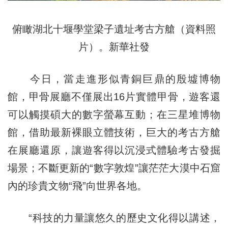
俯瞰湖北十堰學堂梁子遺址考古方艙（資料照
片）。新華社發
今日，當走進形似青銅巨鼎的殷墟博物
館，甲骨展廳不僅展出16片實體甲骨，遊客還
可以觸摸碩大的數字螢幕互動；在三星堆博物
館，借助最新裸眼立體技術，巨大的考古方艙
在展廳還原，讓遊客得以沉浸式體驗考古發掘
場景；不斷更新的“數字敦煌”讓茫茫大漠中石窟
內的珍貴文物“飛”向世界各地。
“科技的力量讓悠久的歷史文化得以講述，