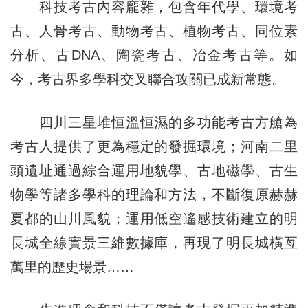
科技考古內容龐雜，包含年代學、環境考
古、人骨考古、動物考古、植物考古、同位素
分析、古DNA、陶瓷考古、冶金考古等。如
今，考古界多學科交叉聯合攻關已成新常態。
四川三星堆恒溫恒濕的多功能考古方艙為
考古人提供了更為穩定的發掘環境；河南二里
頭遺址通過綜合運用地貌學、古地磁學、古生
物學等諸多學科的理論和方法，不斷復原赫赫
夏都的山川風貌；運用低空遙感技術建立的明
長城全線實景三維數據庫，再現了明長城橫亙
萬里的歷史場景……