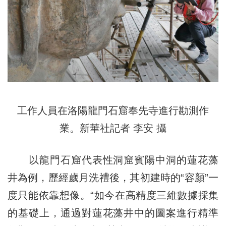
工作人員在洛陽龍門石窟奉先寺進行勘測作
業。新華社記者 李安 攝
以龍門石窟代表性洞窟賓陽中洞的蓮花藻
井為例，歷經歲月洗禮後，其初建時的“容顏”一
度只能依靠想像。“如今在高精度三維數據採集
的基礎上，通過對蓮花藻井中的圖案進行精準