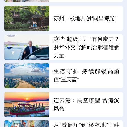
苏州：校地共创“同里诗光”
这些“超级工厂”有何魔力？
驻华外交官解码合肥智造新
力量
生态守护 持续解锁高颜
值“重庆蓝”
连云港：高空瞭望 赏海滨
风光
从“看展厅”到“谈落地”：驻