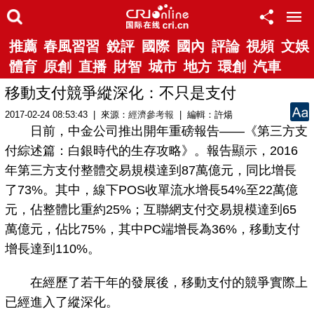
推薦
春風習習
銳評
國際
國內
評論
視頻
文娛
體育
原創
直播
財智
城市
地方
環創
汽車
移動支付競爭縱深化：不只是支付
2017-02-24 08:53:43 | 來源：
經濟參考報
| 編輯：許煬
日前，中金公司推出開年重磅報告——《第三方支
付綜述篇：白銀時代的生存攻略》。報告顯示，2016
年第三方支付整體交易規模達到87萬億元，同比增長
了73%。其中，線下POS收單流水增長54%至22萬億
元，佔整體比重約25%；互聯網支付交易規模達到65
萬億元，佔比75%，其中PC端增長為36%，移動支付
增長達到110%。
在經歷了若干年的發展後，移動支付的競爭實際上
已經進入了縱深化。