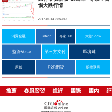
惕大跌行情
2017-06-14 09:53:42
消費金融
大咖Show
Fintech
專家Talk
監管Voice
第三方支付
區塊鏈
P2P網貸
原創
股權眾籌
推薦
春風習習
銳評
國際
國內
評
網絡傳播視聽節目許可證 0102006