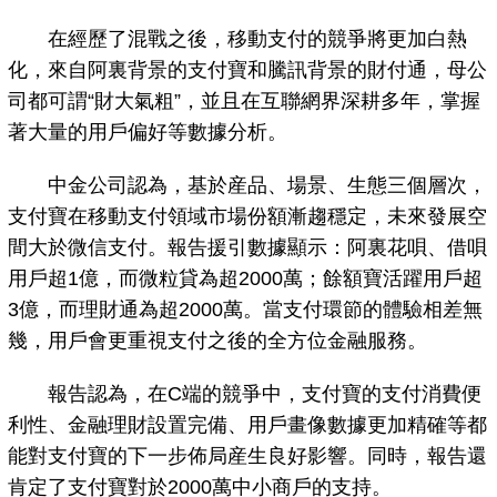
在經歷了混戰之後，移動支付的競爭將更加白熱
化，來自阿裏背景的支付寶和騰訊背景的財付通，母公
司都可謂“財大氣粗”，並且在互聯網界深耕多年，掌握
著大量的用戶偏好等數據分析。
中金公司認為，基於産品、場景、生態三個層次，
支付寶在移動支付領域市場份額漸趨穩定，未來發展空
間大於微信支付。報告援引數據顯示：阿裏花唄、借唄
用戶超1億，而微粒貸為超2000萬；餘額寶活躍用戶超
3億，而理財通為超2000萬。當支付環節的體驗相差無
幾，用戶會更重視支付之後的全方位金融服務。
報告認為，在C端的競爭中，支付寶的支付消費便
利性、金融理財設置完備、用戶畫像數據更加精確等都
能對支付寶的下一步佈局産生良好影響。同時，報告還
肯定了支付寶對於2000萬中小商戶的支持。