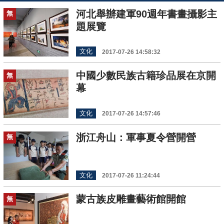
河北舉辦建軍90週年書畫攝影主
無
題展覽
文化
2017-07-26 14:58:32
中國少數民族古籍珍品展在京開
無
幕
文化
2017-07-26 14:57:46
浙江舟山：軍事夏令營開營
無
文化
2017-07-26 11:24:44
蒙古族皮雕畫藝術館開館
無