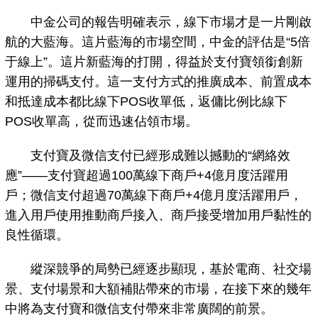
中金公司的報告明確表示，線下市場才是一片剛啟
航的大藍海。這片藍海的市場空間，中金的評估是“5倍
于線上”。這片新藍海的打開，得益於支付寶領銜創新
運用的掃碼支付。這一支付方式的推廣成本、前置成本
和抵達成本都比線下POS收單低，返傭比例比線下
POS收單高，從而迅速佔領市場。
支付寶及微信支付已經形成難以撼動的“網絡效
應”——支付寶超過100萬線下商戶+4億月度活躍用
戶；微信支付超過70萬線下商戶+4億月度活躍用戶，
進入用戶使用推動商戶接入、商戶接受增加用戶黏性的
良性循環。
縱深競爭的局勢已經逐步顯現，基於電商、社交場
景、支付場景和大額補貼帶來的市場，在接下來的幾年
中將為支付寶和微信支付帶來非常廣闊的前景。