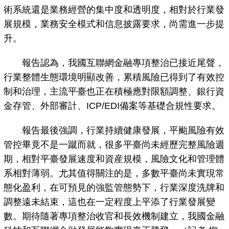
術系統還是業務經營的集中度和透明度，相對於行業發
展規模，業務安全模式和信息披露要求，尚需進一步提
升。
報告認為，我國互聯網金融專項整治已接近尾聲，
行業整體生態環境明顯改善，累積風險已得到了有效控
制和治理，主流平臺也正在積極應對限額調整、銀行資
金存管、外部審計、ICP/EDI備案等基礎合規性要求。
報告最後強調，行業持續健康發展，平颱風險有效
管控畢竟不是一蹴而就，很多平臺尚未經歷完整風險週
期，相對平臺發展速度和資産規模，風險文化和管理體
系相對薄弱。尤其值得關注的是，多數平臺尚未實現常
態化盈利，在可預見的強監管態勢下，行業深度洗牌和
調整遠未結束，這也在一定程度上平添了行業發展變
數。期待隨著專項整治收官和長效機制建立，我國金融