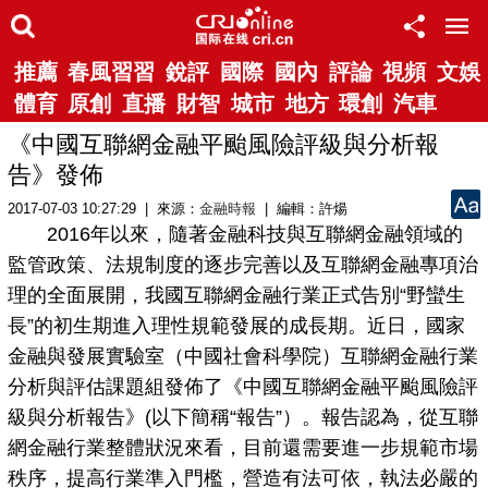
推薦
春風習習
銳評
國際
國內
評論
視頻
文娛
體育
原創
直播
財智
城市
地方
環創
汽車
《中國互聯網金融平颱風險評級與分析報
告》發佈
2017-07-03 10:27:29 | 來源：
金融時報
| 編輯：許煬
2016年以來，隨著金融科技與互聯網金融領域的
監管政策、法規制度的逐步完善以及互聯網金融專項治
理的全面展開，我國互聯網金融行業正式告別“野蠻生
長”的初生期進入理性規範發展的成長期。近日，國家
金融與發展實驗室（中國社會科學院）互聯網金融行業
分析與評估課題組發佈了《中國互聯網金融平颱風險評
級與分析報告》(以下簡稱“報告”）。報告認為，從互聯
網金融行業整體狀況來看，目前還需要進一步規範市場
秩序，提高行業準入門檻，營造有法可依，執法必嚴的