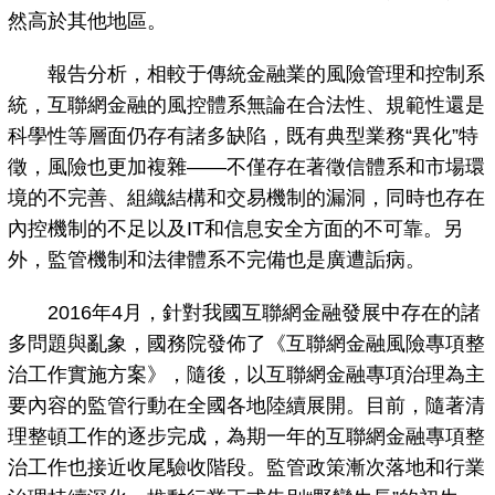
然高於其他地區。
報告分析，相較于傳統金融業的風險管理和控制系
統，互聯網金融的風控體系無論在合法性、規範性還是
科學性等層面仍存有諸多缺陷，既有典型業務“異化”特
徵，風險也更加複雜——不僅存在著徵信體系和市場環
境的不完善、組織結構和交易機制的漏洞，同時也存在
內控機制的不足以及IT和信息安全方面的不可靠。另
外，監管機制和法律體系不完備也是廣遭詬病。
2016年4月，針對我國互聯網金融發展中存在的諸
多問題與亂象，國務院發佈了《互聯網金融風險專項整
治工作實施方案》，隨後，以互聯網金融專項治理為主
要內容的監管行動在全國各地陸續展開。目前，隨著清
理整頓工作的逐步完成，為期一年的互聯網金融專項整
治工作也接近收尾驗收階段。監管政策漸次落地和行業