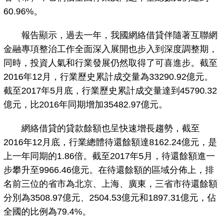
60.96%。
報告顯示，過去一年，我國網絡借貸伴隨著互聯網
金融專項整治工作全面深入展開也步入到深度調整期，
同時，投資人氣和行業發展仍然取得了可喜進步。截至
2016年12月，行業歷史累計成交量為33290.92億元。
截至2017年5月底，行業歷史累計成交量達到45790.32
億元，比2016年同期增加35482.97億元。
網絡借貸的貸款餘額也呈快速增長趨勢，截至
2016年12月底，行業總體待還餘額達8162.24億元，是
上一年同期的1.86倍。截至2017年5月，待還餘額進一
步攀升至9966.46億元。在待還餘額的區域分佈上，排
名前三位的省市為北京、上海、廣東，三省市待還餘額
分別為3508.97億元、2504.53億元和1897.31億元，佔
全國的比例為79.4%。