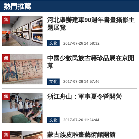
熱門推薦
河北舉辦建軍90週年書畫攝影主
無
題展覽
文化
2017-07-26 14:58:32
中國少數民族古籍珍品展在京開
無
幕
文化
2017-07-26 14:57:46
浙江舟山：軍事夏令營開營
無
文化
2017-07-26 11:24:44
蒙古族皮雕畫藝術館開館
無