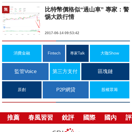
比特幣價格似“過山車” 專家：警
無
惕大跌行情
2017-06-14 09:53:42
消費金融
大咖Show
Fintech
專家Talk
監管Voice
第三方支付
區塊鏈
P2P網貸
原創
股權眾籌
推薦
春風習習
銳評
國際
國內
評