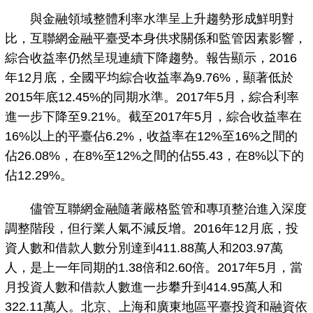
與金融領域整體利率水準呈上升趨勢形成鮮明對
比，互聯網金融平臺受本身供求關係和監管因素影響，
綜合收益率仍然呈現連續下降趨勢。報告顯示，2016
年12月底，全國平均綜合收益率為9.76%，顯著低於
2015年底12.45%的同期水準。2017年5月，綜合利率
進一步下降至9.21%。截至2017年5月，綜合收益率在
16%以上的平臺佔6.2%，收益率在12%至16%之間的
佔26.08%，在8%至12%之間的佔55.43，在8%以下的
佔12.29%。
儘管互聯網金融隨著嚴格監管和專項整治進入深度
調整階段，但行業人氣不減反增。2016年12月底，投
資人數和借款人數分別達到411.88萬人和203.97萬
人，是上一年同期的1.38倍和2.60倍。2017年5月，當
月投資人數和借款人數進一步攀升到414.95萬人和
322.11萬人。北京、上海和廣東地區平臺投資和融資依