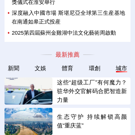
獎儀式在淮安舉行
深度融入中國市場 斯堪尼亞全球第三生産基地
在南通如皋正式投産
2025第四屆蘇州金雞湖中法文化藝術周啟動
最新推薦
新聞
文娛
體育
環創
城市
这些“超级工厂”有何魔力？
驻华外交官解码合肥智造新
力量
生态守护 持续解锁高颜
值“重庆蓝”