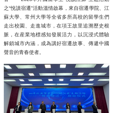
之“悅讀宿遷”活動溫情啟幕，來自宿遷學院、江
蘇大學、常州大學等全省多所高校的留學生們
走出校園、走進城市，在項王故里追溯歷史根
脈，在産業地標感知發展活力，以沉浸式體驗
解鎖城市內涵，成為講好宿遷故事、傳遞中國
聲音的青春使者。