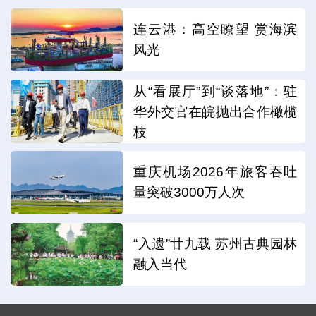
连云港：高空瞭望 赏海滨
风光
从“看展厅”到“谈落地”：驻
华外交官在皖抛出合作橄榄
枝
重庆机场2026年旅客吞吐
量突破3000万人次
“入遗”廿九载 苏州古典园林
融入当代