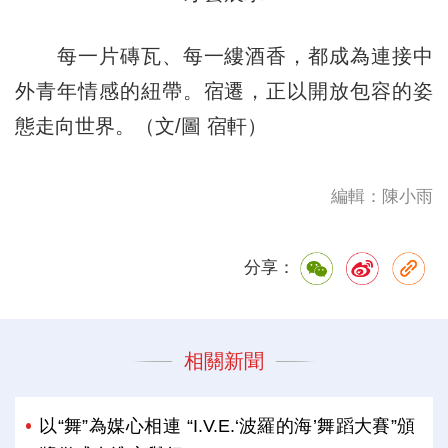
每一片磚瓦、每一縷酒香，都成為連接中
外青年情感的紐帶。宿遷，正以開放包容的姿
態走向世界。（文/圖 宿軒）
編輯：陳小雨
分享：
相關新聞
以“舞”為媒心相連 “I.V.E.‘波羅的海’舞蹈大賽”頒