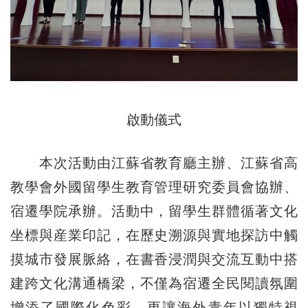
啟動儀式
本次活動由江蘇省教育廳主辦、江蘇省高
教學會外國留學生教育管理研究委員會協辦、
宿遷學院承辦。活動中，留學生群體循著文化
坐標與産業印記，在歷史溯源與實地探訪中觸
摸城市發展脈絡，在書香浸潤與交流互動中搭
建跨文化溝通橋梁，不僅為宿遷全民閱讀氛圍
增添了國際化色彩，更讓海外青年以獨特視