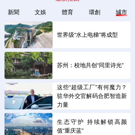
新聞
文娛
體育
環創
城市
世界级“水上电梯”将成型
苏州：校地共创“同里诗光”
这些“超级工厂”有何魔力？
驻华外交官解码合肥智造新
力量
生态守护 持续解锁高颜
值“重庆蓝”