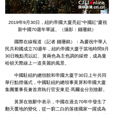
2019年9月30日，紐約帝國大廈亮起“中國紅”慶祝
新中國70週年華誕。（攝影：錢珊銘）
國際在線報道（記者 錢珊銘）：為慶祝中華人
民共和國成立70週年，紐約帝國大廈于當地時間9月
30日晚點亮以紅、黃兩色為主色調的綵燈，成為曼
哈頓天際線上一道美麗的風景。
中國駐紐約總領館和帝國大廈于30日上午共同
舉行點燈儀式，中國駐紐約總領事黃屏和帝國大廈
集團董事長兼首席執行官安東尼·馬爾金分別致辭。
黃屏在致辭中表示，中國在過去70年中發生了
翻天覆地的變化，從一窮二白的落後國家一躍成為