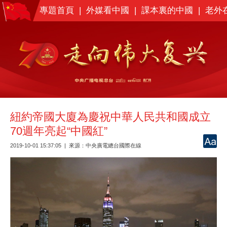
專題首頁
|
外媒看中國
|
課本裏的中國
|
老外
紐約帝國大廈為慶祝中華人民共和國成立
70週年亮起“中國紅”
2019-10-01 15:37:05
|
來源：中央廣電總台國際在線