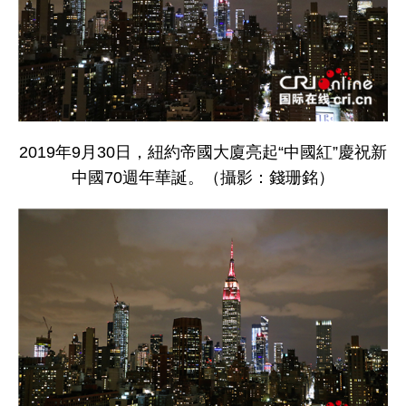
2019年9月30日，紐約帝國大廈亮起“中國紅”慶祝新
中國70週年華誕。（攝影：錢珊銘）