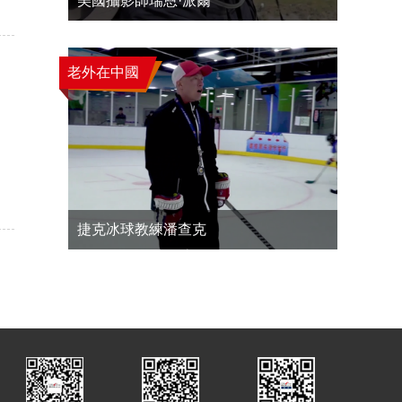
美國攝影師瑞恩·派爾
老外在中國
捷克冰球教練潘查克