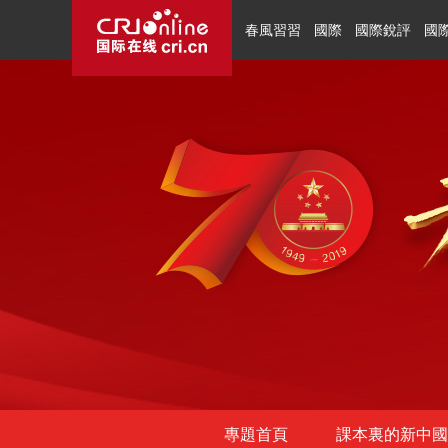
春風習習
國際
國際銳評
國
專題首頁
課本裏的新中國