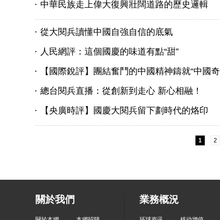
中華民族走上偉大復興壯闊道路的歷史邏輯
從大閱兵讀懂中國自強自信的底氣
人民網評：這個國慶的味道有點“甜”
【國際銳評】團結奮鬥的中國精神鑄就“中國奇
總台閱兵直播：從創新到走心 新心相融！
【央廣時評】國慶大閱兵留下劃時代的烙印
1
2
關於我們
業務概況
關於本網
本網招聘
环球资讯
移动增值