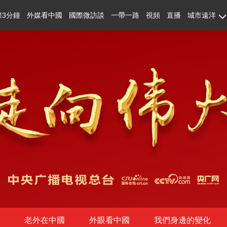
際3分鐘
外媒看中國
國際微訪談
一帶一路
視頻
直播
城市遠洋
老外在中國
外眼看中國
我們身邊的變化