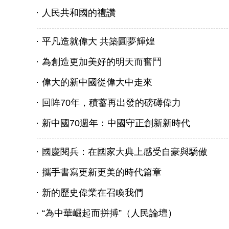
人民共和國的禮讚
平凡造就偉大 共築圓夢輝煌
為創造更加美好的明天而奮鬥
偉大的新中國從偉大中走來
回眸70年，積蓄再出發的磅礡偉力
新中國70週年：中國守正創新新時代
國慶閱兵：在國家大典上感受自豪與驕傲
攜手書寫更新更美的時代篇章
新的歷史偉業在召喚我們
“為中華崛起而拼搏”（人民論壇）