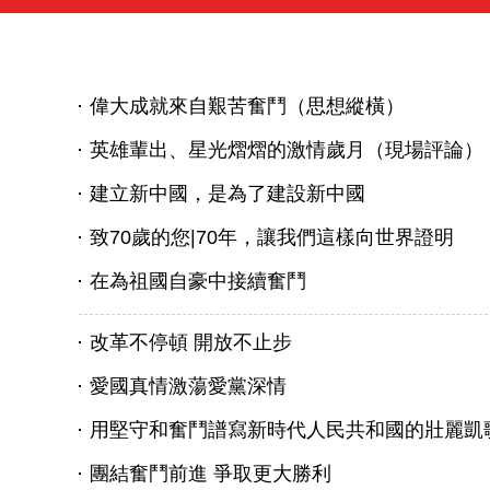
偉大成就來自艱苦奮鬥（思想縱橫）
英雄輩出、星光熠熠的激情歲月（現場評論）
建立新中國，是為了建設新中國
致70歲的您|70年，讓我們這樣向世界證明
在為祖國自豪中接續奮鬥
改革不停頓 開放不止步
愛國真情激蕩愛黨深情
用堅守和奮鬥譜寫新時代人民共和國的壯麗凱
團結奮鬥前進 爭取更大勝利