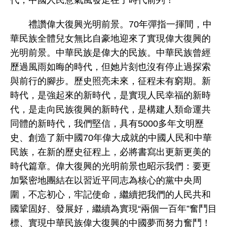
禮讚偉大復興光明前景。70年彈指一揮間，中
華民族全體兒女無比自豪地迎來了實現偉大復興的
光明前景。中華民族是偉大的民族。中華民族曾經
歷過風雨如晦的時代，但她片刻也沒有停止過探索
與前行的腳步。歷史照亮未來，征程未有窮期。新
時代，是強起來的新時代，是實現人民幸福的新時
代，是走向民族復興的新時代，是構建人類命運共
同體的新時代，我們堅信，具有5000多年文明歷
史、創造了新中國70年偉大成就的中國人民和中華
民族，在新的歷史征程上，必將書寫出更新更美的
時代篇章。偉大復興的光明前景也昭示我們：要更
加緊密地團結在以習近平同志為核心的黨中央周
圍，不忘初心，牢記使命，繼續把我們的人民共和
國鞏固好、發展好，繼續為實現“兩個一百年”奮鬥目
標、實現中華民族偉大復興的中國夢而努力奮鬥！