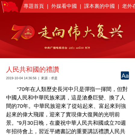
專題首頁
|
外媒看中國
|
課本裏的中國
|
老外
人民共和國的禮讚
2019-10-04 14:36:56
|
來源：
求是
“70年在人類歷史長河中只是彈指一揮間，但對
中國人民和中華民族來講，這是滄桑巨變、換了人
間的70年。中華民族迎來了從站起來、富起來到強
起來的偉大飛躍，迎來了實現偉大復興的光明前
景。”9月30日晚，在慶祝中華人民共和國成立70週
年招待會上，習近平總書記的重要講話禮讚人民共