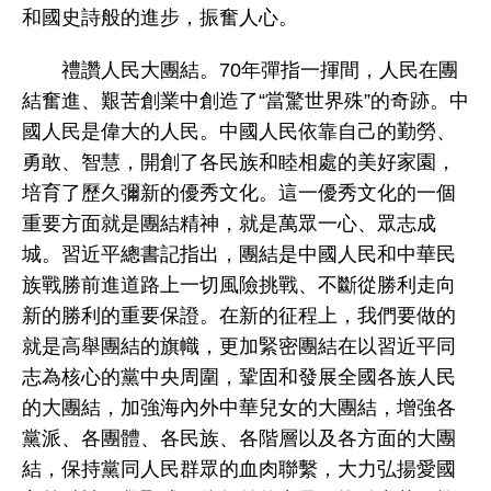
和國史詩般的進步，振奮人心。
禮讚人民大團結。70年彈指一揮間，人民在團
結奮進、艱苦創業中創造了“當驚世界殊”的奇跡。中
國人民是偉大的人民。中國人民依靠自己的勤勞、
勇敢、智慧，開創了各民族和睦相處的美好家園，
培育了歷久彌新的優秀文化。這一優秀文化的一個
重要方面就是團結精神，就是萬眾一心、眾志成
城。習近平總書記指出，團結是中國人民和中華民
族戰勝前進道路上一切風險挑戰、不斷從勝利走向
新的勝利的重要保證。在新的征程上，我們要做的
就是高舉團結的旗幟，更加緊密團結在以習近平同
志為核心的黨中央周圍，鞏固和發展全國各族人民
的大團結，加強海內外中華兒女的大團結，增強各
黨派、各團體、各民族、各階層以及各方面的大團
結，保持黨同人民群眾的血肉聯繫，大力弘揚愛國