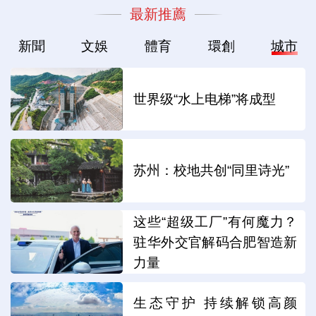
最新推薦
新聞
文娛
體育
環創
城市
世界级“水上电梯”将成型
苏州：校地共创“同里诗光”
这些“超级工厂”有何魔力？
驻华外交官解码合肥智造新
力量
生态守护 持续解锁高颜