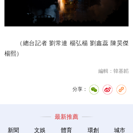
（總台記者 劉常連 楊弘楊 劉鑫蕊 陳昊傑
楊熙）
編輯：韓基韜
分享：
最新推薦
新聞
文娛
體育
環創
城市