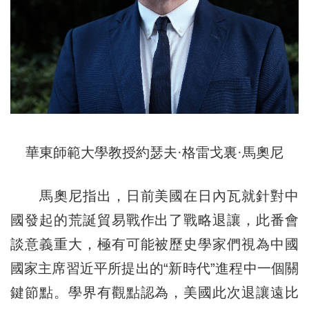
華東師範大學教授約瑟夫·格雷戈裏·馬奧尼
馬奧尼指出，日前美國在日內瓦就針對中
國發起的荒誕貿易戰作出了戰略退讓，此番會
談意義重大，極有可能被歷史學家們視為中國
國家主席習近平所提出的“新時代”進程中一個關
鍵節點。學界有觀點認為，美國此次退讓遠比