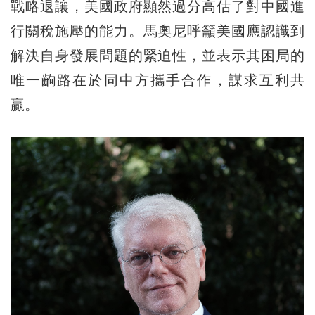
戰略退讓，美國政府顯然過分高估了對中國進
行關稅施壓的能力。馬奧尼呼籲美國應認識到
解決自身發展問題的緊迫性，並表示其困局的
唯一齣路在於同中方攜手合作，謀求互利共
贏。