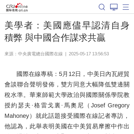
美學者：美國應儘早認清自身
積弊 與中國合作謀求共贏
來源：中央廣電總台國際在線
|
2025-05-17 13:56:53
國際在線專稿：5月12日，中美日內瓦經貿
會談聯合聲明發佈，雙方同意大幅降低雙邊關
稅水準。華東師範大學政治與國際關係學院教
授約瑟夫·格雷戈裏·馬奧尼（Josef Gregory
Mahoney）就此話題接受國際在線記者專訪，
他認為，此舉表明美國在中美貿易摩擦中作出