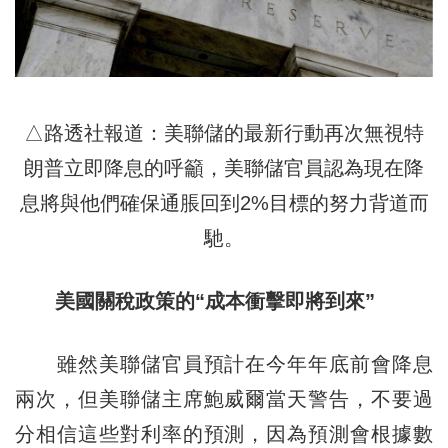
△路透社報道：美聯儲的最新行動再次無視特
朗普立即降息的呼籲，美聯儲官員認為現在降
息將與他們確保通脹回到2%目標的努力背道而
馳。
美國關稅政策的“成本衝擊即將到來”
雖然美聯儲官員預計在今年年底前會降息
兩次，但美聯儲主席鮑威爾當天警告，不要過
分相信這些對利率的預測，因為預測會根據數