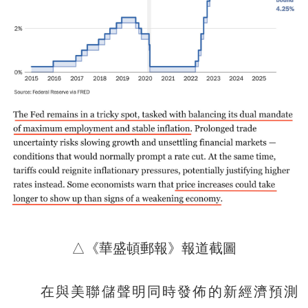
△《華盛頓郵報》報道截圖
在與美聯儲聲明同時發佈的新經濟預測