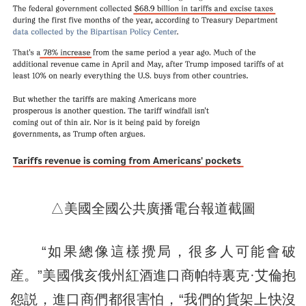
△美國全國公共廣播電台報道截圖
“如果總像這樣攪局，很多人可能會破
産。”美國俄亥俄州紅酒進口商帕特裏克·艾倫抱
怨説，進口商們都很害怕，“我們的貨架上快沒