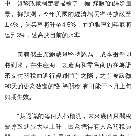
中，貨幣政策制定者描繪了一幅“滯脹”的經濟圖
景。據預測，今年美國的經濟增長率將放緩至
1.4%，失業率將升至4.5%，而通脹率到年底將
達到3%，遠高於目前的水準。
美聯儲主席鮑威爾堅持認為，成本衝擊即
將到來，在生産商、製造商和零售商仍在為誰
來支付關稅而進行複雜鬥爭之際，之前被緩徵
90天的更為激進的“對等關稅”有可能于下月上旬
如期生效。
“我認識的每個人都預測，未來幾個月關稅
會導致通脹大幅上升，因為總得有人為關稅買