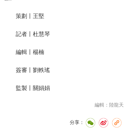
策劃丨王堅
記者丨杜慧琴
編輯丨楊楠
簽審丨劉軼瑤
監製丨關娟娟
編輯：陸龍天
分享：