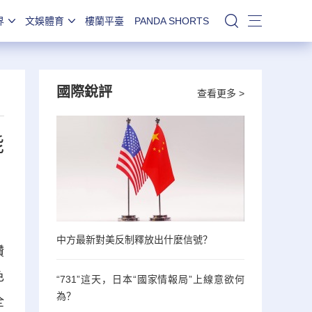
界
文娛體育
樓蘭平臺
PANDA SHORTS
站內搜索
國際銳評
查看更多 >
能
中方最新對美反制釋放出什麼信號？
讚
色
“731”這天，日本“國家情報局”上線意欲何
為？
全