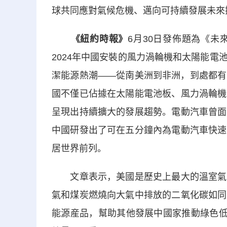
球共同應對氣候危機、邁向可持續發展未來
《紐約時報》
6月30日發佈題為《
2024年中國安裝的風力渦輪機和太陽能
潔能源熱潮——從南美洲到非洲，到處都有
國不僅已佔據在太陽能電池板、風力渦輪機
呈現出持續擴大的發展趨勢。電動汽車曾面
中國研發出了可在五分鐘內為電動汽車快速
居世界前列。
文章表示，美國是歷史上最大的溫室氣體
氣和煤炭燃燒向大氣中排放的二氧化碳如同
能源産品，幫助其他發展中國家推動綠色低