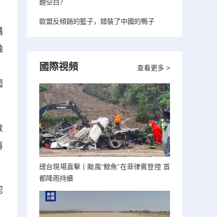
題空白？
歐盟反傾銷的籃子，錯裝了中國的鴨子
構
融
。
國際視頻
查看更多 >
國
數
再
總台現場直擊丨颱風“鯨魚”在菲律賓登陸 首
都降雨持續
認
。