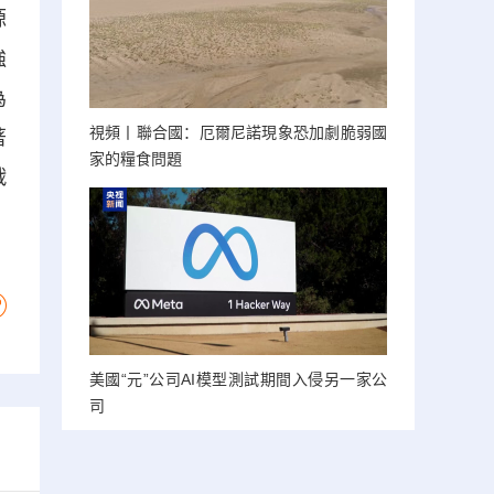
源
強
為
視頻丨聯合國：厄爾尼諾現象恐加劇脆弱國
著
家的糧食問題
戰
美國“元”公司AI模型測試期間入侵另一家公
司