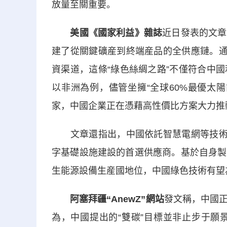
放量至關重要。
美國《國家利益》雜誌
近日發表的文章
建了從關鍵礦産到終端産品的全供應鏈。通
資渠道，這條“綠色絲綢之路”不僅符合中
以非洲為例，儘管坐擁“全球60%最優太
家，中國企業正在憑藉高性價比方案大力推
文章還指出，中國依託智慧電網等技術嘗
字基礎設施建設的首選供應商。基於自身製
生能源設備生産國地位，中國綠色技術有望
阿塞拜疆“AnewZ”網站
發文稱，中國
為，中國提出的“雙碳”目標並非止步于願