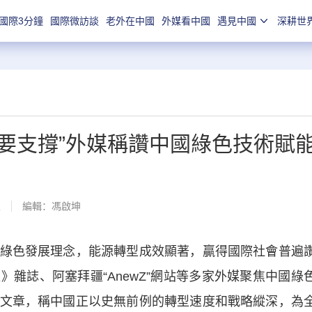
國際3分鐘
國際微訪談
老外在中國
外媒看中國
遇見中國
深耕世
要支撐”外媒稱讚中國綠色技術賦
線
編輯：馮啟坤
色發展理念，能源轉型成效顯著，贏得國際社會普遍
雜誌、阿塞拜疆“AnewZ”網站等多家外媒聚焦中國綠
文章，稱中國正以史無前例的轉型速度和戰略縱深，為