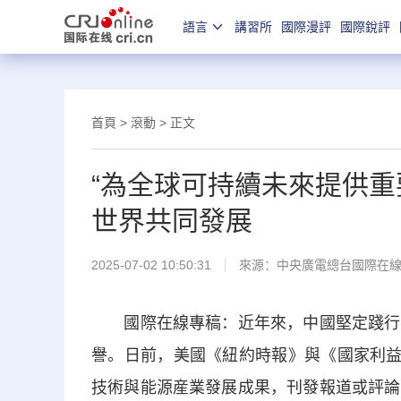
語言
講習所
國際漫評
國際銳評
首頁
>
滾動
> 正文
“為全球可持續未來提供重
世界共同發展
2025-07-02 10:50:31
來源：中央廣電總台國際在
國際在線專稿：近年來，中國堅定踐行綠
譽。日前，美國《紐約時報》與《國家利益》
技術與能源産業發展成果，刊發報道或評論