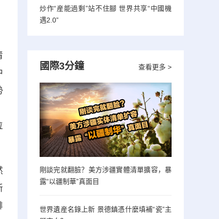
炒作“産能過剩”站不住腳 世界共享“中國機
遇2.0”
，
清
國際3分鐘
查看更多 >
中
勢
，
位
然
剛談完就翻臉？美方涉疆實體清單擴容，暴
露“以疆制華”真面目
新
排
世界遺産名錄上新 景德鎮憑什麼填補“瓷”主