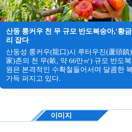
산둥 룽커우 천 무 규모 반도복숭아,'황금
리 잡다
산둥성 룽커우(龍口)시 루터우진(蘆頭鎮)
家)촌의 천 무(畝, 약 66만㎡) 규모 반도
원은 본격적인 수확철들어서며 달콤한 
가득 퍼지고 있다.
이미지