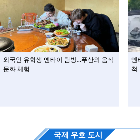
외국인 유학생 옌타이 탐방...푸산의 음식
옌
문화 체험
척
국제 우호 도시