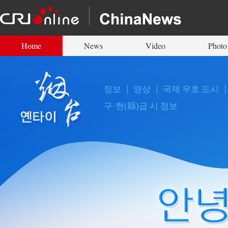
Home
News
Video
Photo
정보
영상
국제 우호 도시
구·현(縣)급 시 정보