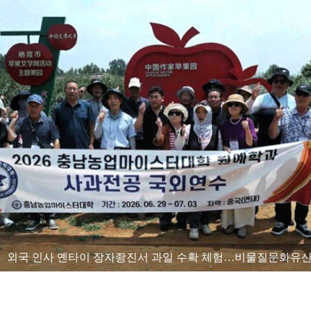
외국 인사 옌타이 장자좡진서 과일 수확 체험…비물질문화유산