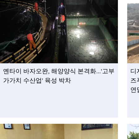
옌타이 바자오완, 해양양식 본격화...'고부
디
가가치 수산업' 육성 박차
즈
연