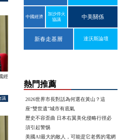
加沙停火
中美關係
中國經濟
協議
新春走基層
達沃斯論壇
國經
熱門推薦
會議
2026世界市長對話為何選在黃山？這
座“雙世遺”城市有底氣
歷史不容歪曲 日本右翼美化侵略行徑必
須引起警惕
美國AI最大的敵人，可能是它老舊的電網