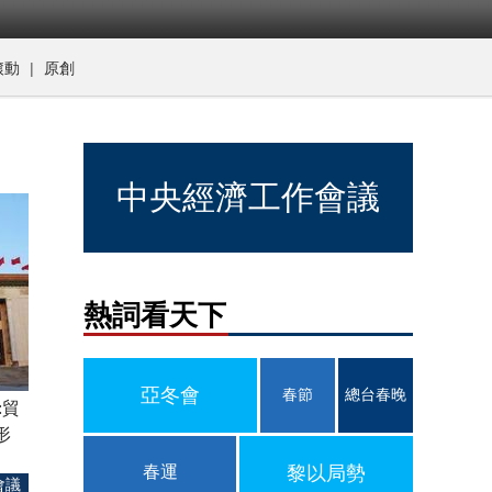
|
滾動
原創
中央經濟工作會議
熱詞看天下
亞冬會
春節
總台春晚
:貿
形
春運
黎以局勢
會議