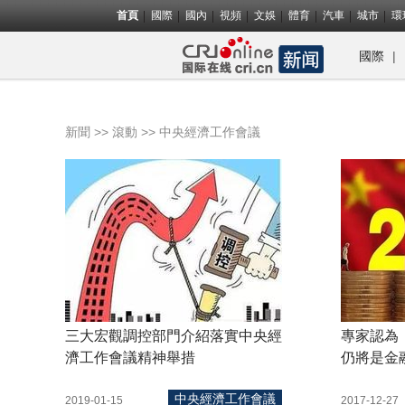
首頁
國際
國內
視頻
文娛
體育
汽車
城市
環
|
國際
>>
>> 中央經濟工作會議
新聞
滾動
三大宏觀調控部門介紹落實中央經
專家認為：
濟工作會議精神舉措
仍將是金
中央經濟工作會議
2019-01-15
2017-12-27