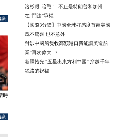
洛杉磯“暗戰”！不止是特朗普和加州
在“鬥法”爭權
會議
【國際3分鐘】中國全球好感度首超美國
既不驚喜 也不意外
對涉中國船隻收高額港口費能讓美造船
業“再次偉大”？
新疆拾光|“五星出東方利中國” 穿越千年
絲路的祝福
新時
會議