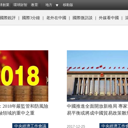
球創業
環球財智
教育
地方
移動版
|
|
|
|
|
國際銳評
國際3分鐘
老外在中國
國際微訪談
外媒看中國
2018年嚴監管和防風險
中國推進全面開放新格局 專家
融領域的重中之重
易平衡或將成中國貿易政策雛
中央經濟工作會議
中央經濟工作
2017-12-25