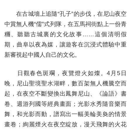
在古城墻上追隨“孔子”的步伐，在尼山夜空
中賞無人機“儒”式列隊，在五馬祠街點上一份青
糰、聽聽古城裏的文化故事……這個清明假
期，曲阜以夜為媒，讓遊客在沉浸式體驗中重
新審視起中國人自己的文化。
日觀春色斑斕，夜覽燈火如燦。4月5日
晚，尼山聖境聖水湖畔，數百架無人機騰空而
起，在夜空不斷變換出鳳舞尼山、《論語》書
卷、週游列國等經典畫面；光影水秀隨音樂而
舞，和光影而動，譜寫出一幅美輪美奐的情景
畫卷；絢麗煙火在夜空綻放，漫天飛舞的火花