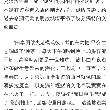
交媒體平臺，成了遊客們競相打卡的“網紅店”。
不斷有遊客進入店內圍桌品茗、促膝長談，給
過去略顯沉悶的明故城墻平添了幾分獨特的文
藝氣質。
“曲阜開啟夜遊模式後，我們主動把‘早茶’生
意調成了‘晚茶’，每天下午3點到晚上10點客流
不斷，高峰時期更是一位難求。”説起曲阜夜遊
給茶館生意帶來的變化，店老闆申佳直言，今
年春節，大膽嘗試推廣夜遊的曲阜就像開啟了
潘多拉魔盒，以充滿年輕態的文化呈現實實在
在地火了一把。如今，夜遊從“節日專供”變成
了“常態推出”，遊客增量日趨穩定，這讓旅遊業