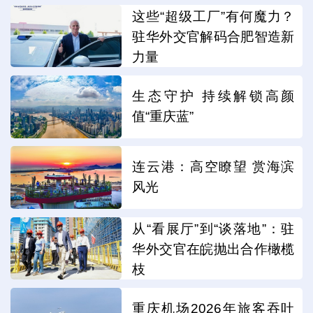
这些“超级工厂”有何魔力？
驻华外交官解码合肥智造新
力量
生态守护 持续解锁高颜
值“重庆蓝”
连云港：高空瞭望 赏海滨
风光
从“看展厅”到“谈落地”：驻
华外交官在皖抛出合作橄榄
枝
重庆机场2026年旅客吞吐