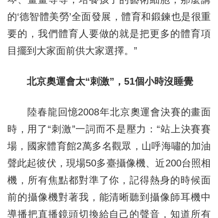
的‘德智體美勞’全面發展，體育和鍛鍊也是很重
要的，我們體育人要做的就是把更多的體育項
目擺到大家面前供大家選擇。”
北京奧運會太“刺激”，51個小時沒睡覺
陸春龍回憶2008年北京奧運會決賽的畫面
時，用了“刺激”一詞而不是壓力：“站上決賽賽
場，國家體育館2萬多名觀眾，山呼海嘯的加油
聲此起彼伏，現場50多臺攝像機、近200台照相
機，所有焦點都對準了你，記得熱身的時候面
前的攝像機對著我，能清晰聽到攝像師耳機中
導播把直播鏡頭切換給自己的聲音，知道所有