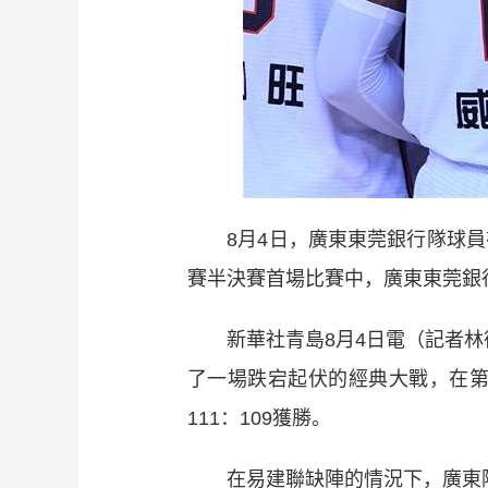
8月4日，廣東東莞銀行隊球員在慶
賽半決賽首場比賽中，廣東東莞銀行隊
新華社青島8月4日電（記者林德韌
了一場跌宕起伏的經典大戰，在第
111：109獲勝。
在易建聯缺陣的情況下，廣東隊外