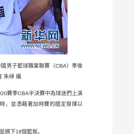
中國男子籃球職業聯賽（CBA）季後
 朱崢 攝
20賽季CBA半決賽中為球迷們上演
加時，並憑藉著加時賽的穩定發揮以
摘下18個籃板。