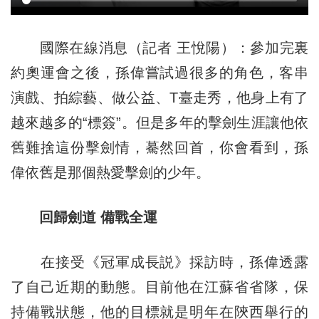
國際在線消息（記者 王悅陽）：參加完裏
約奧運會之後，孫偉嘗試過很多的角色，客串
演戲、拍綜藝、做公益、T臺走秀，他身上有了
越來越多的“標簽”。但是多年的擊劍生涯讓他依
舊難捨這份擊劍情，驀然回首，你會看到，孫
偉依舊是那個熱愛擊劍的少年。
回歸劍道 備戰全運
在接受《冠軍成長説》採訪時，孫偉透露
了自己近期的動態。目前他在江蘇省省隊，保
持備戰狀態，他的目標就是明年在陝西舉行的