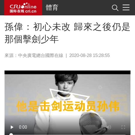
體育
孫偉：初心未改 歸來之後仍是
那個擊劍少年
來源：中央廣電總台國際在線
|
2020-08-28 15:28:55