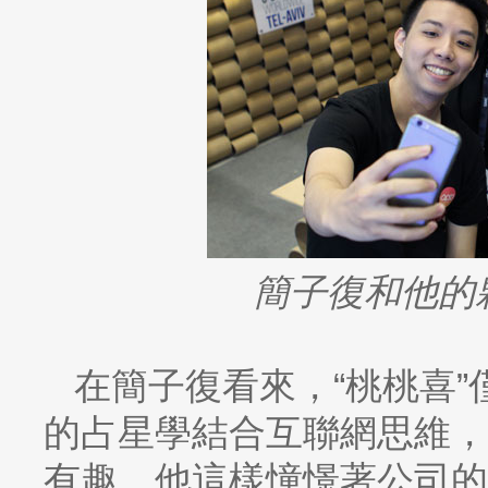
簡子復和他的
在簡子復看來，“桃桃喜
的占星學結合互聯網思維，
有趣。他這樣憧憬著公司的