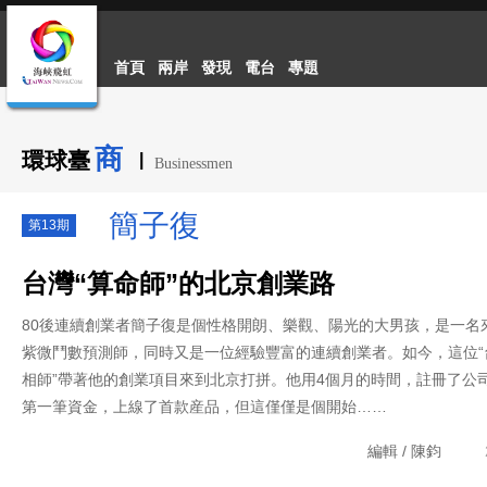
首頁
兩岸
發現
電台
專題
商
環球臺
|
Businessmen
簡子復
第13期
台灣“算命師”的北京創業路
80後連續創業者簡子復是個性格開朗、樂觀、陽光的大男孩，是一名
紫微鬥數預測師，同時又是一位經驗豐富的連續創業者。如今，這位“
相師”帶著他的創業項目來到北京打拼。他用4個月的時間，註冊了公
第一筆資金，上線了首款産品，但這僅僅是個開始……
編輯 / 陳鈞