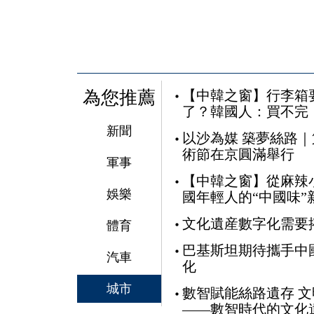
為您推薦
【中韓之窗】行李箱
了？韓國人：買不完
新聞
以沙為媒 築夢絲路
術節在京圓滿舉行
軍事
【中韓之窗】從麻辣
娛樂
國年輕人的“中國味”
文化遺産數字化需要
體育
巴基斯坦期待攜手中
汽車
化
城市
數智賦能絲路遺存 
——數智時代的文化