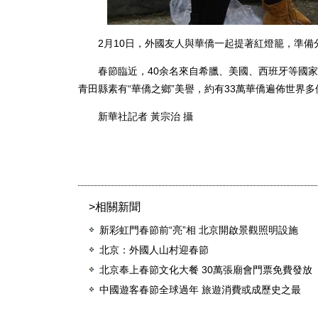
2月10日，外國友人與華僑一起提著紅燈籠，準備
春節臨近，40余名來自希臘、美國、西班牙等國家
青田縣素有“華僑之鄉”美譽，約有33萬華僑遍佈世界
新華社記者 黃宗治 攝
>相關新聞
新彩虹門春節前“亮”相 北京開啟景觀照明設施
北京：外國人山村迎春節
北京奉上春節文化大餐 30萬張廟會門票免費發放
中國遊客春節全球過年 旅遊消費或成歷史之最