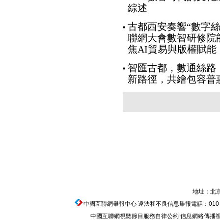
綜述
古都西安奏響“數字絲
聯網大會數智研修院
焦AI貿易與版權賦能
智匯古都，數通絲路
新路徑，共繪包容普
地址：北京
中國互聯網舉報中心
違法和不良信息舉報電話：010-674
中國互聯網視聽節目服務自律公約
信息網絡傳播視聽節