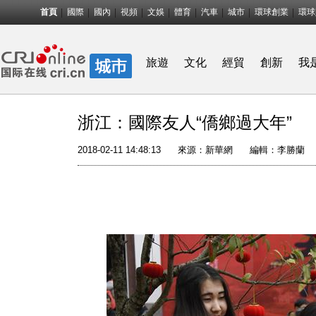
首頁
國際
國內
視頻
文娛
體育
汽車
城市
環球創業
環球
旅遊
文化
經貿
創新
我
浙江：國際友人“僑鄉過大年”
2018-02-11 14:48:13
來源：
新華網
編輯：李勝蘭