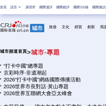
首頁
語言
講習所
國際漫評
國際銳評
國際3分鐘
國際微訪
旅遊
文化
經貿
創新
我
>
城市-專題
城市頻道首頁
“打卡中國”總專題
京彩時序·非遺潮起
2026“打卡中國”網絡國際傳播活動
2026世界市長對話·黃山專題
2026世界互聯網大會亞太峰會