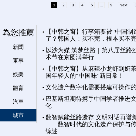
1
2
3
4
5
...
9
Next
為您推薦
【中韩之窗】行李箱要被“中国制
了？韩国人：买不完，根本买不
新聞
以沙为媒 筑梦丝路｜第八届丝路
术节在京圆满举行
軍事
【中韩之窗】从麻辣小龙虾到奶茶
娛樂
国年轻人的“中国味”新日常！
文化遗产数字化需要搭建可操作
體育
巴基斯坦期待携手中国学者推进
汽車
化
城市
数智赋能丝路遗存 文明对话再谱
——数智时代的文化遗产保护与
综述