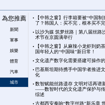
為您推薦
【中韩之窗】行李箱要被“中国制
了？韩国人：买不完，根本买不
新聞
以沙为媒 筑梦丝路｜第八届丝路
术节在京圆满举行
軍事
【中韩之窗】从麻辣小龙虾到奶茶
娛樂
国年轻人的“中国味”新日常！
文化遗产数字化需要搭建可操作
體育
巴基斯坦期待携手中国学者推进
汽車
化
城市
数智赋能丝路遗存 文明对话再谱
——数智时代的文化遗产保护与
综述
古都西安奏响“数字丝路”新乐章 