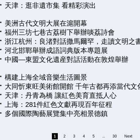
天津：逛非遺市集 看精彩演出
美洲古代文明大展在滬開幕
福州三坊七巷古荔樹下舉辦啖荔詩會
浙江杭州：良渚對話撒馬爾罕，走讀文明之
河北邯鄲舉辦成語詞典版本專題展
中國—東盟文化遺産對話活動在敦煌舉辦
構建上海全域音樂生活圖景
大同忻東旺美術館開館 千年古都再添當代文
天津：丹青為橋 讓紅色美育直抵人心
上海：281件紅色文獻再現百年征程
多個國際陶藝展覽集中亮相景德鎮
1
2
3
4
5
...
30
Next