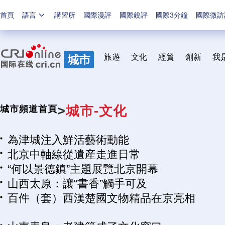
首頁
語言
講習所
國際漫評
國際銳評
國際3分鐘
國際微訪
旅遊
文化
經貿
創新
我
>
城市-文化
城市頻道首頁
為津城注入鮮活藝術動能
北京中軸線從遺産走進日常
“何以景德鎮”主題展覽北京開幕
山西太原：讓“書香”觸手可及
百件（套）西漢楚國文物精品在京亮相