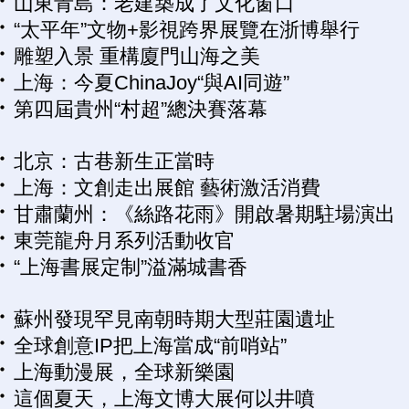
山東青島：老建築成了文化窗口
“太平年”文物+影視跨界展覽在浙博舉行
雕塑入景 重構廈門山海之美
上海：今夏ChinaJoy“與AI同遊”
第四屆貴州“村超”總決賽落幕
北京：古巷新生正當時
上海：文創走出展館 藝術激活消費
甘肅蘭州：《絲路花雨》開啟暑期駐場演出
東莞龍舟月系列活動收官
“上海書展定制”溢滿城書香
蘇州發現罕見南朝時期大型莊園遺址
全球創意IP把上海當成“前哨站”
上海動漫展，全球新樂園
這個夏天，上海文博大展何以井噴