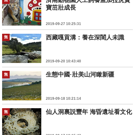
濟南動物園人工飼養孟加拉虎寶
寶茁壯成長
2019-09-27 10:25:31
西藏嘎貢溝：養在深閨人未識
無
2019-09-20 10:43:40
生態中國·壯美山河瞰新疆
無
2019-09-18 10:21:14
仙人洞裏説豐年 海昏遺址看文化
無