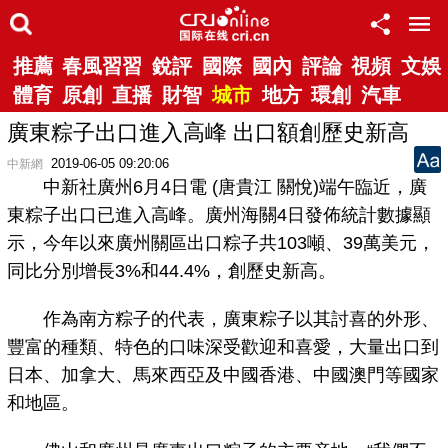
推薦
春風習習
銳評
國際
國內
評論
視頻
文娛
體育
原創
直播
財智
城市
地方
環創
汽車
廣東粽子出口進入高峰 出口額創歷史新高
2019-06-05 09:20:06
中新網
中新社廣州6月4日電 (唐貴江 關悅)端午臨近，廣
東粽子出口已進入高峰。廣州海關4日發佈統計數據顯
示，今年以來廣州關區出口粽子共103噸、39萬美元，
同比分別增長3%和44.4%，創歷史新高。
作為南方粽子的代表，廣東粽子以其討喜的外形、
豐富的種類、特色的口味深受歡迎和喜愛，大量出口到
日本、加拿大、馬來西亞及中國香港、中國澳門等國家
和地區。