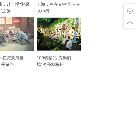
州，赴一場“避暑
上海：魚在光中游 人在
讀”之旅
水中行
：在實景展廳
100個精品“流動劇
走”長征路
場”將亮相杭州