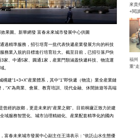
來貴
+閱
效果圖。新華網發 富春未來城市發展中心供圖
過精準服務，招引培育一批代表快遞産業發展方向的科技
服務業入規的目標進行培育壯大。截至目前，已招引落戶快
福州
通3家、中通5家、圓通1家，産業門類涵蓋快遞科技、物流運
重“
域。
建“1+3+X”産業體系，其中“1”即快遞（物流）業全産業鏈
濟，“X”為商業、會展、教育培訓、現代金融、休閒旅遊等高端
曾經的故鄉，更是未來的“産業之鄉”。目前桐廬正致力於建
全域服務智慧化、城市治理精細化、産業配套精準化的國內
富春未來城市發展中心副主任王濤表示：“依託山水生態優