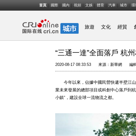
首頁
國際
國內
視頻
文娛
體育
汽車
城市
環
旅遊
文化
經貿
“三通一達”全面落戶 杭
2020-08-17 08:33:53
來源：
新華網
編
今年以來，佔據中國民營快遞半壁江山的
業未來發展的總部項目或科創中心落戶到杭
小鎮”，建設全球一流物流之都。