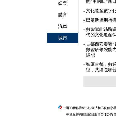
的“中國味”新
娛樂
文化遺産數字
體育
巴基斯坦期待
汽車
數智賦能絲路遺
代的文化遺産
城市
古都西安奏響“
數智研修院能力
賦能
智匯古都，數通
徑，共繪包容
中國互聯網舉報中心
違法和不良信息舉報電話
中國互聯網視聽節目服務自律公約
信