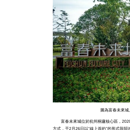
圖為富春未來城。
富春未來城位於杭州桐廬核心區，202
方式，于2月26日以“線上簽約”的形式與