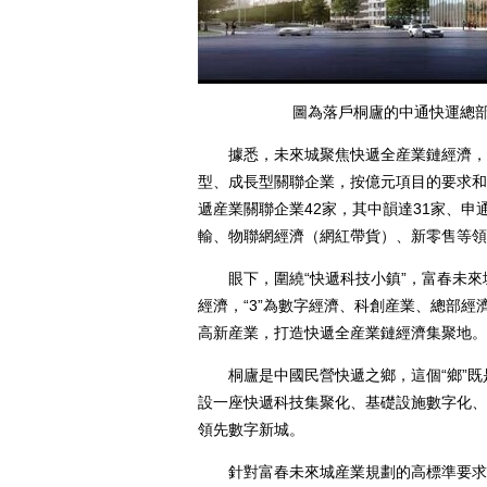
圖為落戶桐廬的中通快運總部
據悉，未來城聚焦快遞全産業鏈經濟，通
型、成長型關聯企業，按億元項目的要求和
遞産業關聯企業42家，其中韻達31家、申
輸、物聯網經濟（網紅帶貨）、新零售等領
眼下，圍繞“快遞科技小鎮”，富春未來城構
經濟，“3”為數字經濟、科創産業、總部經
高新産業，打造快遞全産業鏈經濟集聚地。
桐廬是中國民營快遞之鄉，這個“鄉”既是
設一座快遞科技集聚化、基礎設施數字化、
領先數字新城。
針對富春未來城産業規劃的高標準要求，