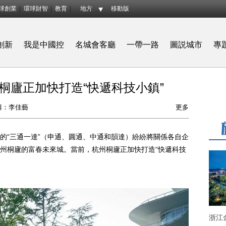
球創業
環球財智
教育
地方
移動版
創新
我是中國控
名城會客廳
一帶一路
圖説城市
專
州桐廬正加快打造“快遞科技小鎮”
輯：李佳藝
更多
“三通一達”（申通、圓通、中通和韻達）紛紛將關係各自企
州桐廬的富春未來城。當前，杭州桐廬正加快打造“快遞科技
浙江