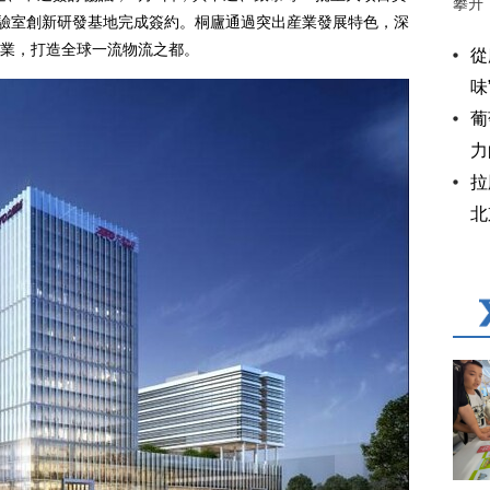
攀升
實驗室創新研發基地完成簽約。桐廬通過突出産業發展特色，深
業，打造全球一流物流之都。
從
味
葡
力
拉
北