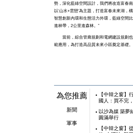
勢，深化藍綠空間設計，我們將改造富春南渠
以‘山水+雲戀’為主題，打造富春未來湖
智慧創新內環和生態活力外環，藍綠空間比例達
進林帶，2公里進森林。”
當前，綜合管廊規劃和電網建設規劃也在
範應用，為打造高品質未來小區奠定基礎。
為您推薦
【中韓之窗】行
國人：買不完
新聞
以沙為媒 築夢
圓滿舉行
軍事
【中韓之窗】從