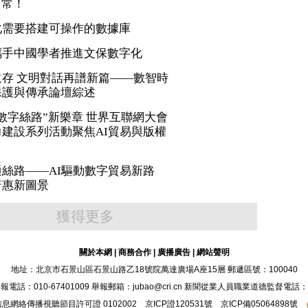
日常！
化需要搭建可操作的數據庫
攜手中國學者推進文保數字化
存 文明對話再譜新篇——數智時
保護與傳承論壇綜述
數字絲路”新樂章 世界互聯網大會
建設系列活動聚焦AI貿易與版權
絲路——AI驅動數字貿易新路
普惠新圖景
獲得更多
關於本網
|
商務合作
|
廣播廣告
|
網站聲明
地址：北京市石景山區石景山路乙18號院萬達廣場A座15層 郵遞區號：100040
：010-67401009 舉報郵箱：jubao@cri.cn 新聞從業人員職業道德監督電話：010-6
息網絡傳播視聽節目許可證 0102002 京ICP證120531號 京ICP備05064898號