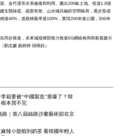
、金竹溪等水系修復和利用。騰出200畝土地、投資1.8億
，構建生態綠底、疏密有致、山水城共融的空間格局，逐步形成
40%，道路林蔭率達100%，實現200米進公園，500米
同步推進，未來城指揮部致力推進5G網絡佈局和新基建示
（劉志媛 顧婷婷 段曉鈺）
李箱要被“中國製造”塞爆了？韓
，根本買不完
絲路｜第八屆絲路沙畫藝術節在京
麻辣小龍蝦到奶茶 看韓國年輕人