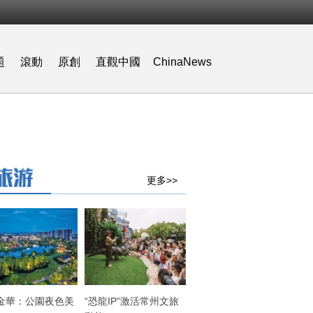
題
滾動
原創
直觀中國
ChinaNews
更多>>
金華：公園夜色美
“恐龍IP”激活常州文旅