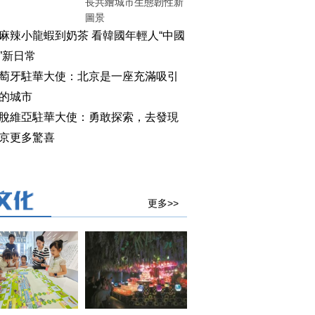
長共繪城市生態韌性新
圖景
麻辣小龍蝦到奶茶 看韓國年輕人“中國
”新日常
萄牙駐華大使：北京是一座充滿吸引
的城市
脫維亞駐華大使：勇敢探索，去發現
京更多驚喜
更多>>