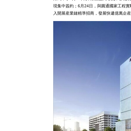
現集中簽約；6月24日，與圓通國家工程
入開展産業鏈精準招商，發展快遞億萬企産