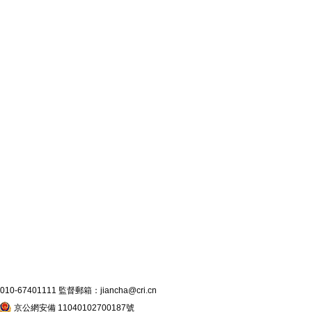
7401111 監督郵箱：jiancha@cri.cn
京公網安備 11040102700187號