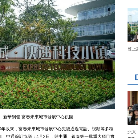
登上
新華網發 富春未來城市發展中心供圖
0年以來，富春未來城市發展中心先後通過電話、視頻等多種
北京
韻達、申通簽訂協議；4月2日，與中通、銀泰等一批重大項目實