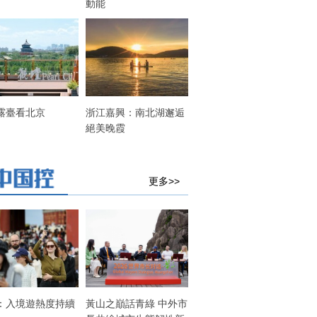
動能
露臺看北京
浙江嘉興：南北湖邂逅
絕美晚霞
更多>>
：入境遊熱度持續
黃山之巔話青綠 中外市