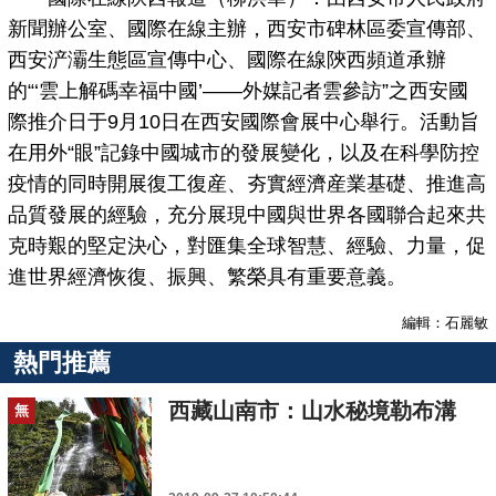
新聞辦公室、國際在線主辦，西安市碑林區委宣傳部、
西安浐灞生態區宣傳中心、國際在線陝西頻道承辦
的“‘雲上解碼幸福中國’——外媒記者雲參訪”之西安國
際推介日于9月10日在西安國際會展中心舉行。活動旨
在用外“眼”記錄中國城市的發展變化，以及在科學防控
疫情的同時開展復工復産、夯實經濟産業基礎、推進高
品質發展的經驗，充分展現中國與世界各國聯合起來共
克時艱的堅定決心，對匯集全球智慧、經驗、力量，促
進世界經濟恢復、振興、繁榮具有重要意義。
編輯：石麗敏
熱門推薦
西藏山南市：山水秘境勒布溝
無