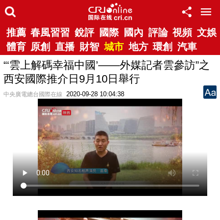
推薦
春風習習
銳評
國際
國內
評論
視頻
文娛
體育
原創
直播
財智
城市
地方
環創
汽車
“‘雲上解碼幸福中國’——外媒記者雲參訪”之
西安國際推介日9月10日舉行
2020-09-28 10:04:38
中央廣電總台國際在線