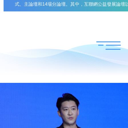
式、主論壇和14場分論壇。其中，互聯網公益發展論壇
振 共繪網絡公益新圖景”為主題，吸引了來自政府、社
體、學界的約100名嘉賓參會。