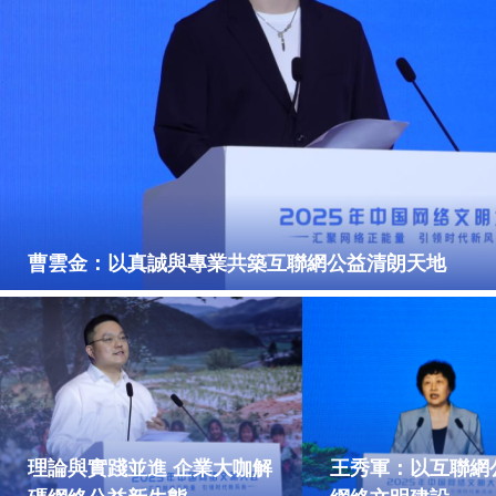
曹雲金：以真誠與專業共築互聯網公益清朗天地
理論與實踐並進 企業大咖解
王秀軍：以互聯網