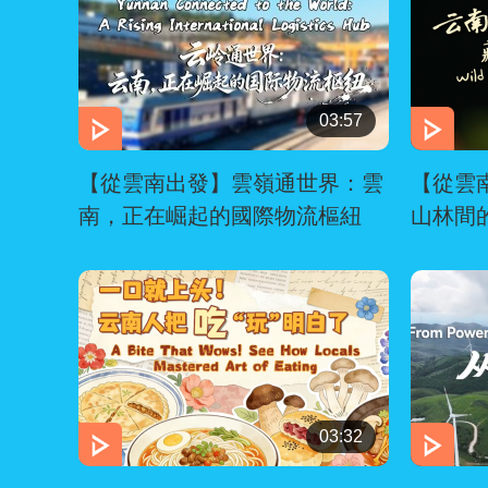
03:57
【從雲南出發】雲嶺通世界：雲
【從雲
南，正在崛起的國際物流樞紐
山林間
03:32