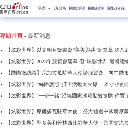
語言
講習所
國際漫評
國際銳評
國際3分鐘
專題首頁
-
最新消息
【炫彩世界】以文明互鑒書寫“美美與共”新篇章 第八
【炫彩世界】2023年服貿會落幕 但“炫彩世界”還將
【國際微訪談】尼加拉瓜駐華大使談服貿會：向中國
【炫彩世界】“絲路護照”打卡活動太火爆 一本小小的
【炫彩世界】“一帶一路”沿線國家冰箱貼被搶購 你買了
【炫彩世界】摩爾多瓦駐華大使：努力通過中國將摩
【炫彩世界】聖多美和普林西比駐華大使：民間交流