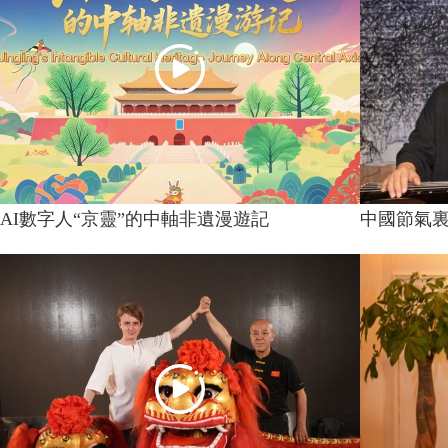
AI數字人“京靈”的中軸非遺漫遊記
中國節氣