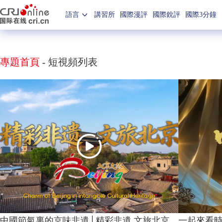
語言
講習所
國際漫評
國際銳評
國際3分鐘
專題首頁
-
短視頻列表
中國節氣裏的京味非遺│精彩非遺 文旅北京
一起來看