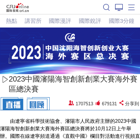
熱點
講習所
國際漫評
國際銳評
國際3分鐘
2023中國瀋陽海智創新創業大賽海外賽
區總決賽
1707513
679131
分享到
由遼寧省科學技術協會、瀋陽市人民政府主辦的2023中國
瀋陽海智創新創業大賽海外賽區總決賽將於10月12日上午舉
辦。國際在線遼寧頻道通過《直觀中國》欄目對活動進行視頻直