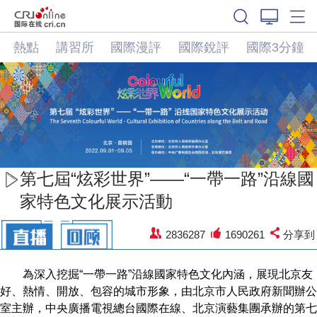
熱點
講習所
國際漫評
國際銳評
國際3分鐘
第七屆“炫彩世界”——“一帶一路”沿線國
家特色文化展示活動
2836287
1690261
分享到
為深入挖掘“一帶一路”沿線國家特色文化內涵，展現北京友
好、熱情、開放、包容的城市形象，由北京市人民政府新聞辦公
室主辦，中央廣播電視總台國際在線、北京演藝集團承辦的第七