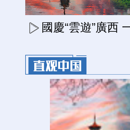
國慶“雲遊”廣西