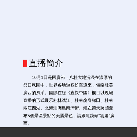
直播簡介
10月1日是國慶節，八桂大地沉浸在濃厚的
節日氛圍中，世界各地遊客紛至遝來，領略壯美
廣西的風采。國際在線《直觀中國》欄目以現場
直播的形式展示桂林漓江、桂林龍脊梯田、桂林
兩江四湖、北海潿洲島南灣街、崇左德天跨國瀑
布5個景區景點的美麗景色，請跟隨鏡頭“雲遊”廣
西。