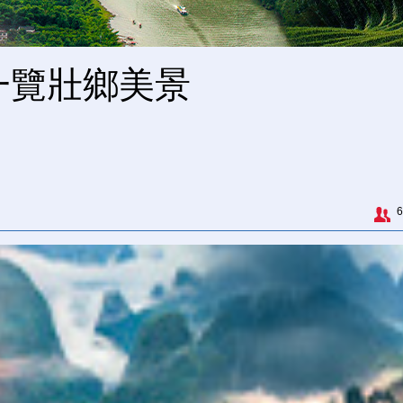
 一覽壯鄉美景
6