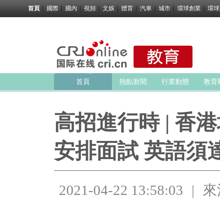
首頁
國際
國內
視頻
文娛
體育
汽車
城市
環球創業
環球
首頁
熱點新聞
行業動態
教育
高招進行時 | 香
安排面試 英語須達
2021-04-22 13:58:03
|
來