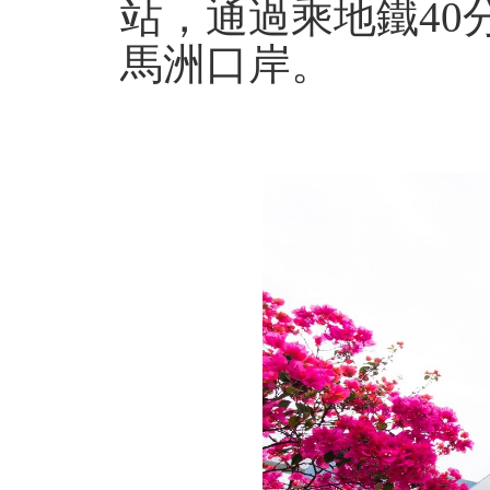
站，通過乘地鐵40
馬洲口岸。