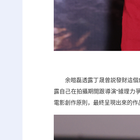
余皚磊透露丁晟曾説發財這個角色
露自己在拍攝期間跟導演“據理力
電影創作原則，最終呈現出來的作