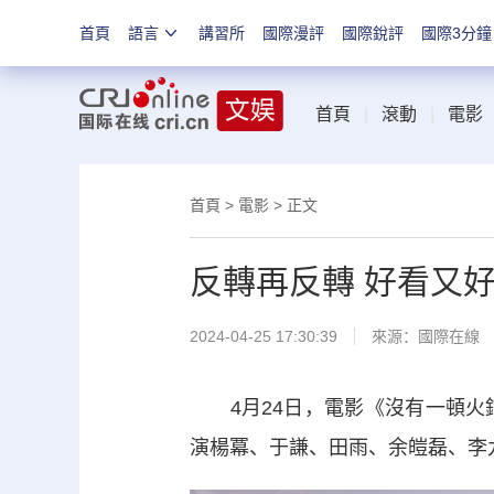
首頁
語言
講習所
國際漫評
國際銳評
國際3分鐘
首頁
|
滾動
|
電影
首頁
>
電影
> 正文
反轉再反轉 好看又
2024-04-25 17:30:39
來源：
國際在線
4月24日，電影《沒有一頓火
演
楊冪
、于謙、田雨、余皚磊、李