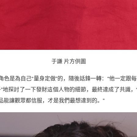
于謙
片方供圖
是為自己“量身定做”的，隨後話鋒一轉：“他一定跟每
爭”地探討了一下發財這個人物的細節，最終達成了共識，
品能讓觀眾都信服，才是我們最想達到的。”