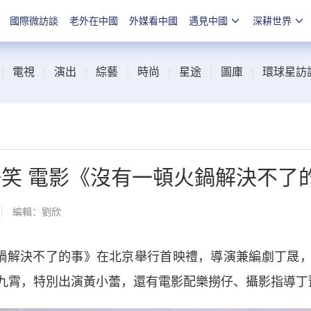
國際微訪談
老外在中國
外媒看中國
遇見中國
深耕世界
|
電視
|
演出
|
綜藝
|
時尚
|
星途
|
圖庫
|
環球星訪
好笑 電影《沒有一頓火鍋解決不了
編輯：劉欣
鍋解決不了的事》在北京舉行首映禮，導演兼編劇丁晟，
九霄，特別出演黃小蕾，還有電影配樂撈仔、攝影指導丁