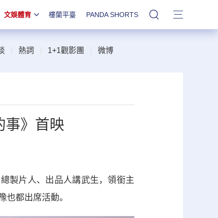
文娛體育
樓蘭平臺
PANDA SHORTS
站內搜索
談
|
熱詞
|
1+1觀影團
|
微博
的事》首映
總製片人、出品人講武生，領銜主
豫也都出席活動。