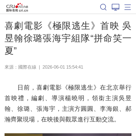
喜劇電影《極限逃生》首映 吳
昱翰徐璐張海宇組隊“拼命笑一
夏”
來源：
國際在線
|
2026-06-01 15:54:41
日前，喜劇電影《極限逃生》在北京舉行
首映禮，編劇、導演楊曉明，領銜主演吳昱
翰、徐璐、張海宇，主演方圓圓、李海銀、郝
瀚齊聚現場，在映後與觀眾進行互動交流。