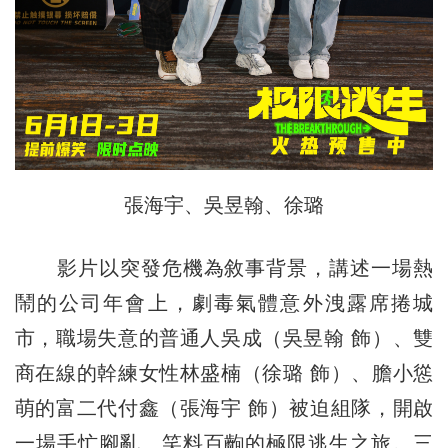
張海宇、吳昱翰、徐璐
影片以突發危機為敘事背景，講述一場熱
鬧的公司年會上，劇毒氣體意外洩露席捲城
市，職場失意的普通人吳成（吳昱翰 飾）、雙
商在線的幹練女性林盛楠（徐璐 飾）、膽小慫
萌的富二代付鑫（張海宇 飾）被迫組隊，開啟
一場手忙腳亂、笑料百齣的極限逃生之旅。三