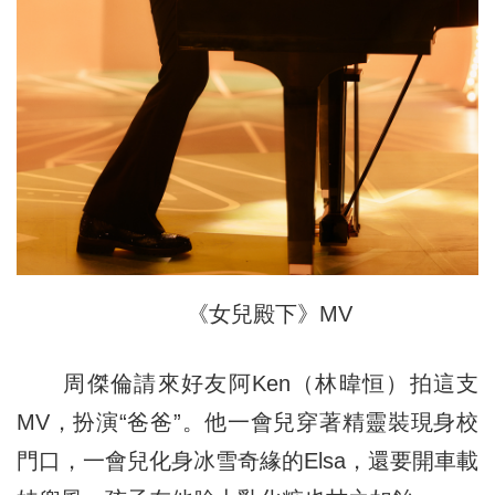
《女兒殿下》MV
周傑倫請來好友阿Ken（林暐恒）拍這支
MV，扮演“爸爸”。他一會兒穿著精靈裝現身校
門口，一會兒化身冰雪奇緣的Elsa，還要開車載