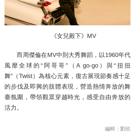
《女兒殿下》MV
而周傑倫在MV中則大秀舞蹈，以1960年代
風靡全球的“阿哥哥”（A go-go）與“扭扭
舞”（Twist）為核心元素，復古展現節奏感十足
的步伐及即興的肢體表現，營造熱情奔放的舞
臺氛圍，帶領觀眾穿越時光，感受自由奔放的
活力。
編輯：劉欣