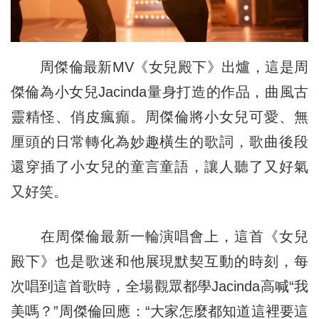
周傑倫最新MV《女兒殿下》出爐，這是周
傑倫為小女兒Jacinda量身打造的作品，曲風古
靈精怪、俏皮瘋癲。周傑倫將小女兒可愛、無
厘頭的日常轉化為妙趣橫生的歌詞，歌曲後段
還穿插了小女兒的童言童語，讓人聽了又好氣
又好笑。
在周傑倫最新一輪演唱會上，這首《女兒
殿下》也是歌迷和他展現默契互動的時刻，每
次唱到這首歌時，全場觀眾都學Jacinda高喊“我
美嗎？”周傑倫回應：“大家怎麼都知道這裡要這