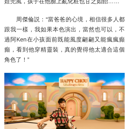
娃兜風，孩子在他臉上亂化粧也甘之如飴……
周傑倫説：“當爸爸的心境，相信很多人都
跟我一樣，我如果本色演出，當然也可以，不
過阿Ken在小孩面前既能風度翩翩又能瘋瘋癲
癲，看到他穿精靈裝，真的覺得他太適合這個
角色了！”